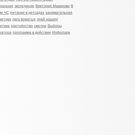
еренция
экспедиция
Виктория Макарова
В
ме ЧС
питание в детсадах
занимательная
метика
лига вожатых
знай наших!
етика
партнёрство
смотри
Выборы
натора
программа в действии
Инфопарк