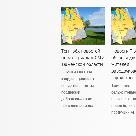
Топ трёх новостей
Новости Т
по материалам СМИ
области дл
Тюменской области
жителей
Заводоуков
В Тюмени на базе
городского 
координационного
ресурсного центра
Тюменские
поддержки
сельхозтовар
добровольческого
поставляют н
движения региона …
рынки более 
продукции АП