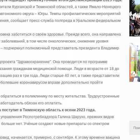
руга подводят промежуточные итоги диспансеризации 2023 года.
жители Курганской и Тюменской областей, а также Ямало-Ненецкого
 автономного округа – Югры. Темпы профилактических мероприятий
чения, сообщает пресс-служба полпреда в Уральском федеральном
овека заботиться о своём здоровье. Прежде всего, она направлена
заболеваний, в том числе онкологических, снижение уровня
, – подчеркнул полномочный представитель президента Владимир
цпроекта "Здравоохранение". Она проводится по программе
азания гражданам медицинской помощи. Люди в возрасте от 18 до
зацию раз в три года. Люди старше 40 лет, а также представители
еболевшие коронавирусом вправе дополнительно пройти
обратиться в поликлинику по месту жительства. Трудоустроенные
работодатель обязан его оплатить.
 поступит в Тюменскую область к осени 2023 года.
о управления Роспотребнадзора Галина Шарухо, прежних видов
 больше нет. Учёные создают новые препараты со спектром
ковид, начинается, примерно, с сентября. К этому времени вакцина