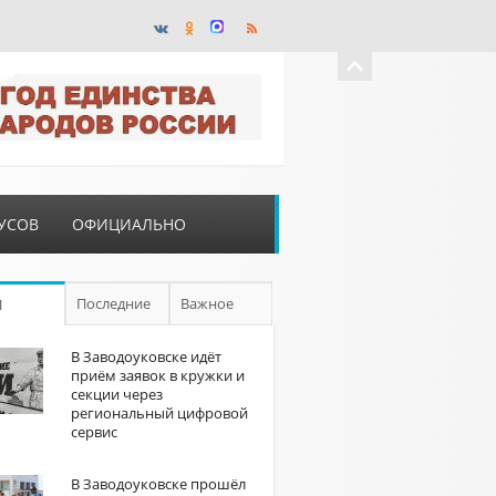
УСОВ
ОФИЦИАЛЬНО
Последние
Важное
П
В Заводоуковске идёт
приём заявок в кружки и
секции через
региональный цифровой
сервис
В Заводоуковске прошёл