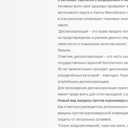
В регионах Уральского федерального ок
Активнее всего своё здоровье проверяют 
автономного округа и Ханты-Мансийского
в этих регионах опережают плановые зна
округе.
"Диспансеризация – это право каждого чел
на предотвращение и раннюю диагностику 
смертности и повышение качества жизни"
Якушев.
Отметим, диспансеризация – это часть на
государственных гарантий бесплатного ок
39 лет включительно проходят диспансери
определённых категорий – ежегодно. Пер
углублённую диспансеризацию.
Для прохождения диспансеризации нужно 
имеют право взять для этого выходной, а 
Новый вид вакцины против коронавируса
Как отметила руководитель региональног
вакцины против коронавирусной инфекции
защиты от актуальных штаммов.
"Сезон эпидзаболеваний, таких как грипп, 