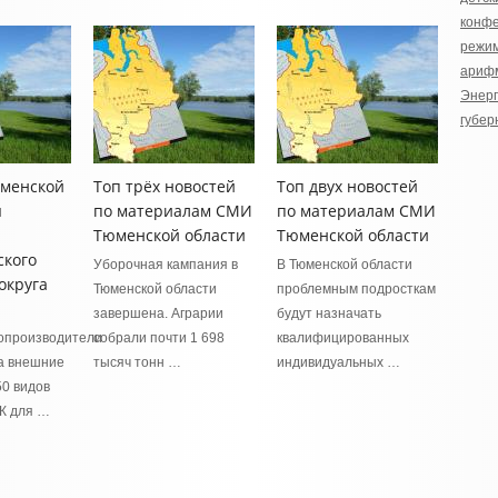
конф
режи
ариф
Энерг
губер
юменской
Топ трёх новостей
Топ двух новостей
я
по материалам СМИ
по материалам СМИ
Тюменской области
Тюменской области
ского
Уборочная кампания в
В Тюменской области
округа
Тюменской области
проблемным подросткам
завершена. Аграрии
будут назначать
опроизводители
собрали почти 1 698
квалифицированных
а внешние
тысяч тонн …
индивидуальных …
50 видов
К для …