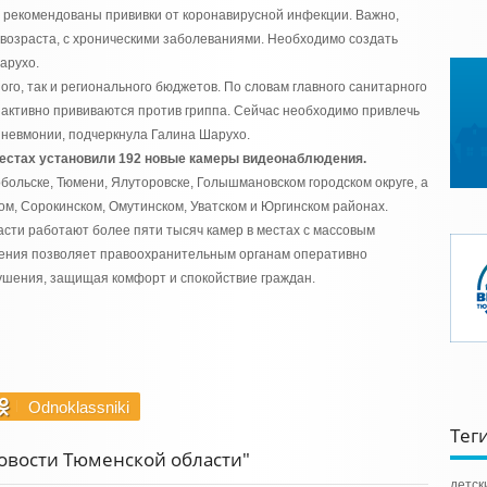
у рекомендованы прививки от коронавирусной инфекции. Важно,
возраста, с хроническими заболеваниями. Необходимо создать
арухо.
ого, так и регионального бюджетов. По словам главного санитарного
 активно прививаются против гриппа. Сейчас необходимо привлечь
пневмонии, подчеркнула Галина Шарухо.
естах установили 192 новые камеры видеонаблюдения.
обольске, Тюмени, Ялуторовске, Голышмановском городском округе, а
ком, Сорокинском, Омутинском, Уватском и Юргинском районах.
асти работают более пяти тысяч камер в местах с массовым
ения позволяет правоохранительным органам оперативно
ушения, защищая комфорт и спокойствие граждан.
Odnoklassniki
Тег
Новости Тюменской области"
детск