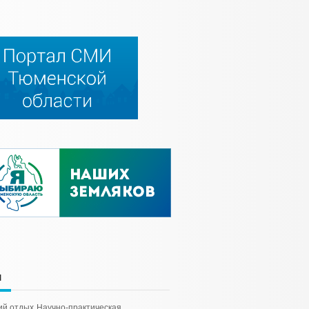
и
ий отдых
Научно-практическая