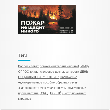
Теги
Вопрос - ответ
поможем ветеранам войны!
БЛИЦ-
ОПРОС
диалог с властью
дачные хитрости
ДЕНЬ
СОЦИАЛЬНОГО РАБОТНИКА
назначение
единовременное пособие
обратная связь
«классная встреча»
ура! каникулы
служу россии
происшествие
ГОРОД НОВЫЙ
Смотр почётных
караулов