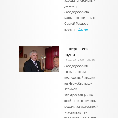
завода генеральный
директор
Заводоуковского
машиностроительного
Сергей Гордеев
вручил …
Далее →
Четверть века
спустя
17 декабря 2011, 09:35
Заводоуковским
ликвидаторам
последствий аварии
на Чернобыльской
атомной
электростанции на
этой неделе вручены
медали за мужество. К
участникам тех