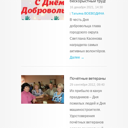
бескорыстный труд!
16 декабря 2021, 14:30
|
Татьяна ВОЕВОДИНА
В честь Дня
добровольца глава
городского округа
Светлана Касенова
наградила самых
активных волонтёров.
Далее →
Почётные ветераны
29 сентября 2012, 09:40
Их прибыло в канун
праздников – Дня
пожилых людей и Дня
машиностроителя.
Удостоверения
почётных ветеранов