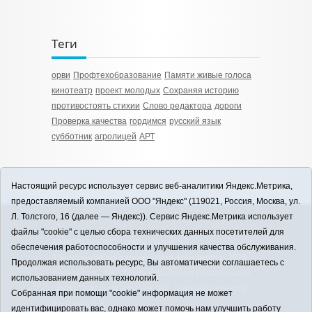
Теги
орви
Профтехобразование
Памяти живые голоса
кинотеатр
проект молодых
Сохраняя историю
противостоять стихии
Слово редактора
дороги
Проверка качества
гордимся
русский язык
субботник
агролицей
АРТ
Настоящий ресурс использует сервис веб-аналитики Яндекс.Метрика,
предоставляемый компанией ООО "Яндекс" (119021, Россия, Москва, ул.
Л. Толстого, 16 (далее — Яндекс)). Сервис Яндекс.Метрика использует
12+
файлы "cookie" с целью сбора технических данных посетителей для
ЗАВОДОУКОВСК online / Новости
обеспечения работоспособности и улучшения качества обслуживания.
Заводоуковского муниципального округа, 2026
Продолжая использовать ресурс, Вы автоматически соглашаетесь с
Учредитель: АНО "Информационно-издательский
использованием данных технологий.
центр "Заводоуковские вести". Главный редактор:
Собранная при помощи "cookie" информация не может
Фантиков А.А.
идентифицировать вас, однако может помочь нам улучшить работу