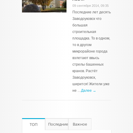
09 сентября 2014, 09:35
Последние лет десять
Заводоуковск что
большая
строительная
площадка. То в одном,
то в другом
микрорайоне города
взлетают ввысь
стрелы башенных
кранов. Растёт
Заводоуковск,
ширится! Жители уже
не …
Далее →
Последние
Важное
ТОП