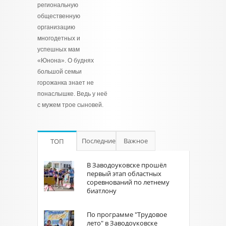
региональную
общественную
организацию
многодетных и
успешных мам
«Юнона». О буднях
большой семьи
горожанка знает не
понаслышке. Ведь у неё
с мужем трое сыновей.
Последние
Важное
ТОП
В Заводоуковске прошёл
первый этап областных
соревнований по летнему
биатлону
По программе "Трудовое
лето" в Заводоуковске