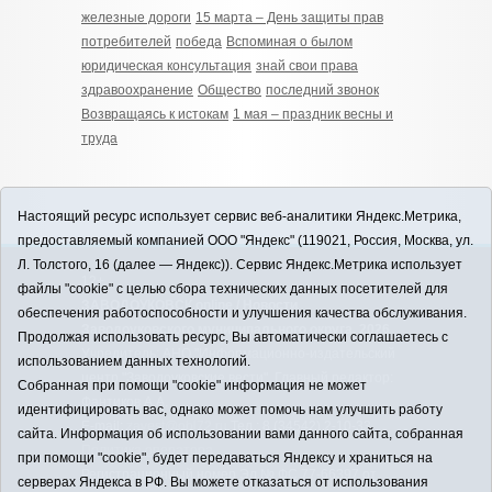
железные дороги
15 марта – День защиты прав
потребителей
победа
Вспоминая о былом
юридическая консультация
знай свои права
здравоохранение
Общество
последний звонок
Возвращаясь к истокам
1 мая – праздник весны и
труда
Настоящий ресурс использует сервис веб-аналитики Яндекс.Метрика,
предоставляемый компанией ООО "Яндекс" (119021, Россия, Москва, ул.
Л. Толстого, 16 (далее — Яндекс)). Сервис Яндекс.Метрика использует
12+
файлы "cookie" с целью сбора технических данных посетителей для
ЗАВОДОУКОВСК online / Новости
обеспечения работоспособности и улучшения качества обслуживания.
Заводоуковского муниципального округа, 2026
Продолжая использовать ресурс, Вы автоматически соглашаетесь с
Учредитель: АНО "Информационно-издательский
использованием данных технологий.
центр "Заводоуковские вести". Главный редактор:
Собранная при помощи "cookie" информация не может
Фантиков А.А.
идентифицировать вас, однако может помочь нам улучшить работу
E-mail:
zavest@obl72.ru
Тел.: 8 (34542) 2-10-33
сайта. Информация об использовании вами данного сайта, собранная
Политика оператора
при помощи "cookie", будет передаваться Яндексу и храниться на
Регистрационный номер Эл № ФС 77-66397 от
серверах Яндекса в РФ. Вы можете отказаться от использования