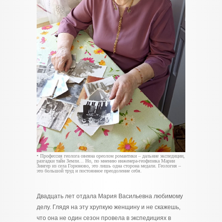
• Профессия геолога овеяна ореолом романтики – дальние экспедиции,
разгадки тайн Земли… Но, по мнению инженера-геофизика Марии
Зингер из села Горюново, это лишь одна сторона медали. Геология –
это большой труд и постоянное преодоление себя.
Двадцать лет отдала Мария Васильевна любимому
делу. Глядя на эту хрупкую женщину и не скажешь,
что она не один сезон провела в экспедициях в