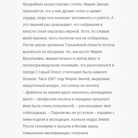
бескрайних казахстанских степях. Мария Зингер
признаётся, что у неё дрожит голос и щемит
сердце, когда она начинает вспоминать о работе. А
это лишний раз доказывает, что избранная в
юности стезя оказалась верной. Хотя, по словам
моей героини, быть геологом она не собиралась.
После школы уроженка Горьковской области хотела
выучиться на продавца. Но, как шутит Мария
Васильевна, меркантильность взяла верх: в
геологоразведочном техникуме, что располагался в
городе Старый Оскол, стипендия была намного
больше. Так в 1967 году Мария Зингер, выдержав
нешуточный конкурс, поступила на геолога.
– Девчонок на нашем курсе оказалось неожиданно
много – профессия геолога в середине прошлого
века была очень популярной, – рассказывает моя
собеседница. – Парням мы не уступали – наравне с
ними ездили в экспедиции, изучали недра Земли.
После техникума я прошла в Москве курсы
повышения квалификации, получила