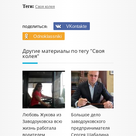
Теги:
Своя колея
VKontakte
ПОДЕЛИТЬСЯ:
Odnoklassniki
Другие материалы по тегу "Своя
колея"
Любовь Жукова из
Большое дело
Заводоуковска всю
заводоуковского
жизнь работала
предпринимателя
водителем
Сергея Шабалина