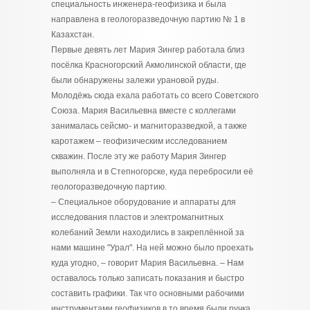
специальность инженера-геофизика и была
направлена в геологоразведочную партию № 1 в
Казахстан.
Первые девять лет Мария Зингер работала близ
посёлка Красногорский Акмолинской области, где
были обнаружены залежи урановой руды.
Молодёжь сюда ехала работать со всего Советского
Союза. Мария Васильевна вместе с коллегами
занималась сейсмо- и магниторазведкой, а также
каротажем – геофизическим исследованием
скважин. После эту же работу Мария Зингер
выполняла и в Степногорске, куда перебросили её
геологоразведочную партию.
– Специальное оборудование и аппараты для
исследования пластов и электромагнитных
колебаний Земли находились в закреплённой за
нами машине "Урал". На ней можно было проехать
куда угодно, – говорит Мария Васильевна. – Нам
оставалось только записать показания и быстро
составить графики. Так что основными рабочими
инструментами геофизиков в то время были ручка,