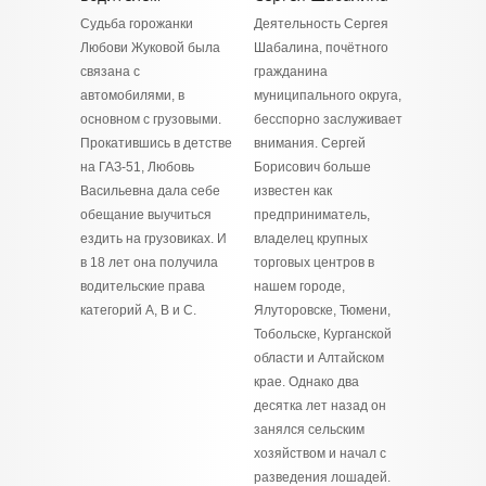
Судьба горожанки
Деятельность Сергея
Любови Жуковой была
Шабалина, почётного
связана с
гражданина
автомобилями, в
муниципального округа,
основном с грузовыми.
бесспорно заслуживает
Прокатившись в детстве
внимания. Сергей
на ГАЗ-51, Любовь
Борисович больше
Васильевна дала себе
известен как
обещание выучиться
предприниматель,
ездить на грузовиках. И
владелец крупных
в 18 лет она получила
торговых центров в
водительские права
нашем городе,
категорий А, В и С.
Ялуторовске, Тюмени,
Тобольске, Курганской
области и Алтайском
крае. Однако два
десятка лет назад он
занялся сельским
хозяйством и начал с
разведения лошадей.