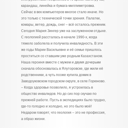
карандаш, линейка и бумага-миллиметровка.
Сейчас в век компьютеров многое стало иначе. Но
это только с технической точки зрения. Палатки,
комары, ветер, дождь, снег – всё осталось прежним.
Сегодня Мария Зингер уже на заслуженном отдыхе.
С геологией рассталась в начале 1990-х, когда
тяжело заболела и получила инвалидность. В эти
же годы Марии Васильевне и её семье пришлось
проститься со ставшим уже родным Казахстаном.
Наша героиня вместе с мужем и двумя дочерьми
сначала обосновалась в Ялуторовске, где жили её
родственники, а чуть позже купила домик в
Заводоуковском городском округе, в селе Горюново.
– Когда здоровье позволило, я устроилась в
общество инвалидов. Но до сих пор скучаю по
прежней работе. Пусть в экспедициях было трудно,
где-то голодно и холодно, но это было моё!
Недаром говорят, что геология – это не профессия,
а образ жизни.