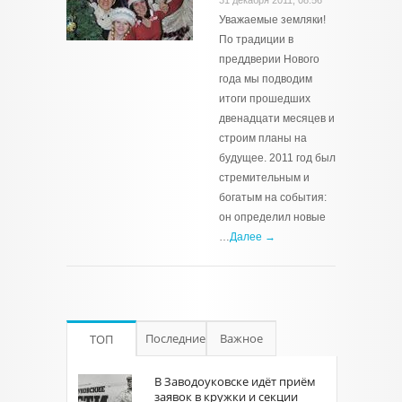
31 декабря 2011, 08:56
Уважаемые земляки!
По традиции в
преддверии Нового
года мы подводим
итоги прошедших
двенадцати месяцев и
строим планы на
будущее. 2011 год был
стремительным и
богатым на события:
он определил новые
…
Далее →
Последние
Важное
ТОП
В Заводоуковске идёт приём
заявок в кружки и секции