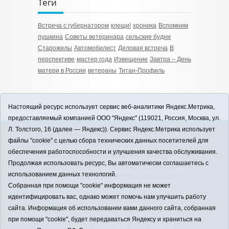
Теги
Встреча с губернатором
клещи!
хроника
Вспомним
пушкина
Советы ветеринара
сельские будни
Старожилы
Автомобилист
Деловая встреча
В
перспективе
мастер года
Извещение
Завтра – День
матери в России
ветераны
Титан-Профиль
Настоящий ресурс использует сервис веб-аналитики Яндекс.Метрика,
предоставляемый компанией ООО "Яндекс" (119021, Россия, Москва, ул.
Л. Толстого, 16 (далее — Яндекс)). Сервис Яндекс.Метрика использует
12+
файлы "cookie" с целью сбора технических данных посетителей для
ЗАВОДОУКОВСК online / Новости
обеспечения работоспособности и улучшения качества обслуживания.
Заводоуковского муниципального округа, 2026
Продолжая использовать ресурс, Вы автоматически соглашаетесь с
Учредитель: АНО "Информационно-издательский
использованием данных технологий.
центр "Заводоуковские вести". Главный редактор:
Собранная при помощи "cookie" информация не может
Фантиков А.А.
идентифицировать вас, однако может помочь нам улучшить работу
E-mail:
zavest@obl72.ru
Тел.: 8 (34542) 2-10-33
сайта. Информация об использовании вами данного сайта, собранная
Политика оператора
при помощи "cookie", будет передаваться Яндексу и храниться на
Регистрационный номер Эл № ФС 77-66397 от