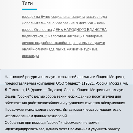
Теги
городок на бугре
социальная защита
мастер года
Дополнительное образование
9 декабря – День
героев Отечества
ДЕНЬ НАРОДНОГО ЕДИНСТВА
подписка-2012
налоговая инспекция
пилорама
личное подсобное хозяйство
социальные услуги
онлайн-олимпиада
пасха
Развитие туризма
инвалиды
Настоящий ресурс использует сервис веб-аналитики Яндекс.Метрика,
предоставляемый компанией ООО "Яндекс" (119021, Россия, Москва, ул.
Л. Толстого, 16 (далее — Яндекс)). Сервис Яндекс.Метрика использует
12+
файлы "cookie" с целью сбора технических данных посетителей для
ЗАВОДОУКОВСК online / Новости
обеспечения работоспособности и улучшения качества обслуживания.
Заводоуковского муниципального округа, 2026
Продолжая использовать ресурс, Вы автоматически соглашаетесь с
Учредитель: АНО "Информационно-издательский
использованием данных технологий.
центр "Заводоуковские вести". Главный редактор:
Собранная при помощи "cookie" информация не может
Фантиков А.А.
идентифицировать вас, однако может помочь нам улучшить работу