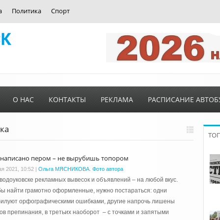
а
Политика
Спорт
О НАС
КОНТАКТЫ
РЕКЛАМА
РАСПИСАНИЕ АВТОБ
ыка
ТО
 написано пером – не вырубишь топором
ая 2021, 10:52
|
Ольга МЯСНИКОВА. Фото автора
водоуковске рекламных вывесок и объявлений – на любой вкус.
ы найти грамотно оформленные, нужно постараться: одни
билуют орфографическими ошибками, другие напрочь лишены
ов препинания, в третьих наоборот – с точками и запятыми