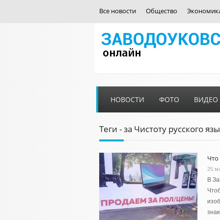
Все новости
Общество
Экономик
НОВОСТИ
ФОТО
ВИДЕО
Теги - за Чистоту русского яз
Что
25 м
В За
Чтоб
изо
знак