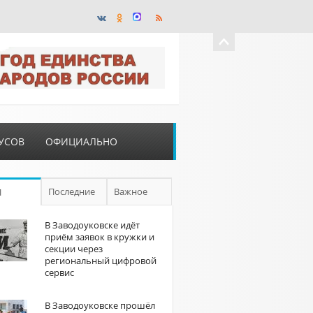
УСОВ
ОФИЦИАЛЬНО
Последние
Важное
П
В Заводоуковске идёт
приём заявок в кружки и
секции через
региональный цифровой
сервис
В Заводоуковске прошёл