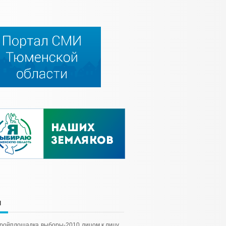
и
тройплощадка
выборы-2010
лицом к лицу