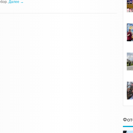
ебор.
Далее →
Фот