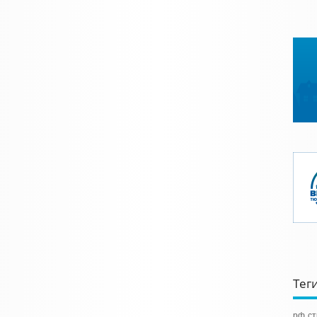
Тег
рф
с