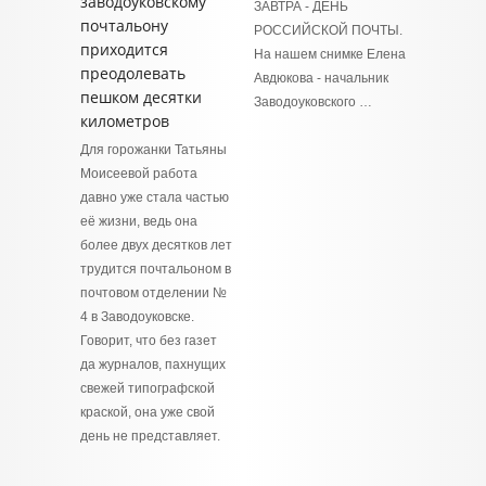
заводоуковскому
ЗАВТРА - ДЕНЬ
почтальону
РОССИЙСКОЙ ПОЧТЫ.
приходится
На нашем снимке Елена
преодолевать
Авдюкова - начальник
пешком десятки
Заводоуковского …
километров
Для горожанки Татьяны
Моисеевой работа
давно уже стала частью
её жизни, ведь она
более двух десятков лет
трудится почтальоном в
почтовом отделении №
4 в Заводоуковске.
Говорит, что без газет
да журналов, пахнущих
свежей типографской
краской, она уже свой
день не представляет.