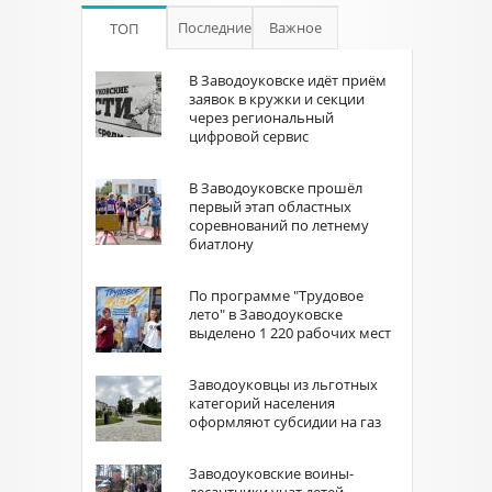
Последние
Важное
ТОП
В Заводоуковске идёт приём
заявок в кружки и секции
через региональный
цифровой сервис
В Заводоуковске прошёл
первый этап областных
соревнований по летнему
биатлону
По программе "Трудовое
лето" в Заводоуковске
выделено 1 220 рабочих мест
Заводоуковцы из льготных
категорий населения
оформляют субсидии на газ
Заводоуковские воины-
десантники учат детей