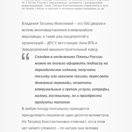
№ 4 Почты России в Заводоуковске, начинается с распределения
корреспонденции. Затем Татьяна Константиновна отправляется в путь
по своему участку и опускает в почтовые ящики ежедневно до дв
Владения Татьяны Моисеевой – это 500 дворов и
восемь многоквартирников в микрорайоне
машзавода, а также ряд предприятий и
организаций – ДРСУ, ветстанция, банк ВТБ и
Заводоуковский машиностроительный завод.
Сегодня в отделениях Почты России
можно не только оформить подписку на
периодические издания, получить
посылку или заказное письмо, переслать
денежные переводы, оплатить
коммунальные и прочие услуги, штрафы,
налоги, госпошлину, но и приобрести
продукты питания.
В любую погоду почтальону приходится
преодолевать пешком не один десяток километров.
Но Татьяна Константиновна отмечает, что в этом
нет ничего сложного – по натуре она человек