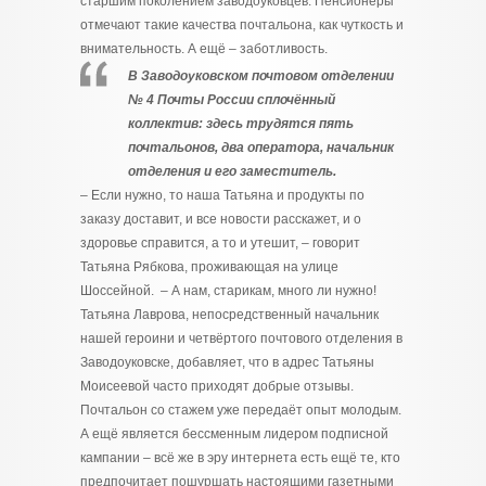
старшим поколением заводоуковцев. Пенсионеры
отмечают такие качества почтальона, как чуткость и
внимательность. А ещё – заботливость.
В Заводоуковском почтовом отделении
№ 4 Почты России сплочённый
коллектив: здесь трудятся пять
почтальонов, два оператора, начальник
отделения и его заместитель.
– Если нужно, то наша Татьяна и продукты по
заказу доставит, и все новости расскажет, и о
здоровье справится, а то и утешит, – говорит
Татьяна Рябкова, проживающая на улице
Шоссейной. – А нам, старикам, много ли нужно!
Татьяна Лаврова, непосредственный начальник
нашей героини и четвёртого почтового отделения в
Заводоуковске, добавляет, что в адрес Татьяны
Моисеевой часто приходят добрые отзывы.
Почтальон со стажем уже передаёт опыт молодым.
А ещё является бессменным лидером подписной
кампании – всё же в эру интернета есть ещё те, кто
предпочитает пошуршать настоящими газетными