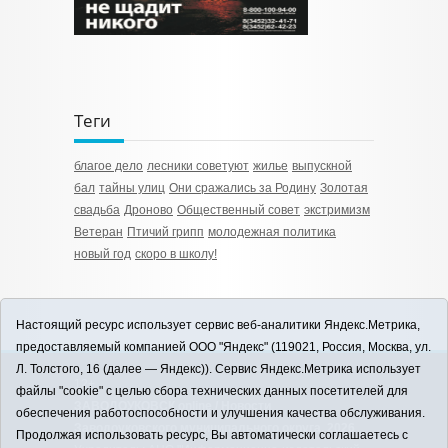
Теги
благое дело
лесники советуют
жилье
выпускной
бал
тайны улиц
Они сражались за Родину
Золотая
свадьба
Дроново
Общественный совет
экстримизм
Ветеран
Птичий грипп
молодежная политика
новый год
скоро в школу!
Настоящий ресурс использует сервис веб-аналитики Яндекс.Метрика,
предоставляемый компанией ООО "Яндекс" (119021, Россия, Москва, ул.
Л. Толстого, 16 (далее — Яндекс)). Сервис Яндекс.Метрика использует
12+
файлы "cookie" с целью сбора технических данных посетителей для
ЗАВОДОУКОВСК online / Новости
обеспечения работоспособности и улучшения качества обслуживания.
Заводоуковского муниципального округа, 2026
Продолжая использовать ресурс, Вы автоматически соглашаетесь с