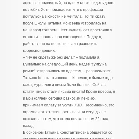
довольно подвижный, на одном месте сидеть долго
не любит. Хотя признаётся, что о профессии
почтальона в юности не мечтала. Почти сразу
после школы Татьяна Моисеева устроилась на
машзавод токарем. Шестнадцать лет простояла у
станка и... попала под сокращение. Подруга,
работавшая на почте, позвала разносить
корреспонденцию.
– "Ну не сидеть же без дела!" – подумала я.
Буквально на следующий день, надев "сумку на
ремне", отправилась по адресам, – рассказывает
Татьяна Константиновна. – Конечно, в былые годы
газет, журналов и писем было больше. Сейчас,
кстати, вновь стали письма писать! Кроме прессы, я
и мои коллеги сегодня разносим пенсию,
принимаем оплату за услуги ЖКХ. Несомненно, это
огромная ответственность, но я ни секунды не
пожалела о том, что стала почтальоном 22 года
назад.
В основном Татьяна Константиновна общается со