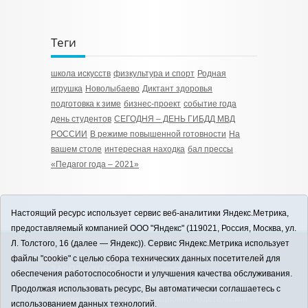
Теги
школа искусств
физкультура и спорт
Родная
игрушка
Новолыбаево
Диктант здоровья
подготовка к зиме
бизнес-проект
событие года
день студентов
СЕГОДНЯ – ДЕНЬ ГИБДД МВД
РОССИИ
В режиме повышенной готовности
На
вашем столе
интересная находка
бал прессы
«Педагог года – 2021»
Настоящий ресурс использует сервис веб-аналитики Яндекс.Метрика,
предоставляемый компанией ООО "Яндекс" (119021, Россия, Москва, ул.
Л. Толстого, 16 (далее — Яндекс)). Сервис Яндекс.Метрика использует
12+
файлы "cookie" с целью сбора технических данных посетителей для
ЗАВОДОУКОВСК online / Новости
обеспечения работоспособности и улучшения качества обслуживания.
Заводоуковского муниципального округа, 2026
Продолжая использовать ресурс, Вы автоматически соглашаетесь с
Учредитель: АНО "Информационно-издательский
использованием данных технологий.