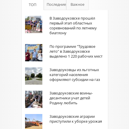
Последние
Важное
ТОП
В Заводоуковске прошёл
первый этап областных
соревнований по летнему
биатлону
По программе "Трудовое
лето" в Заводоуковске
выделено 1 220 рабочих мест
Заводоуковцы из льготных
категорий населения
оформляют субсидии на газ
Заводоуковские воины-
десантники учат детей
Родину любить
Заводоуковские аграрии
приступили к уборке урожая