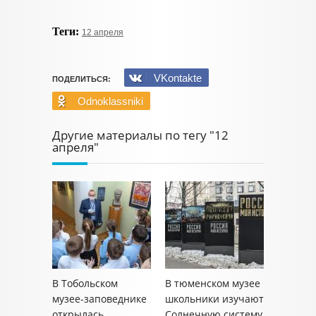
Теги:
12 апреля
VKontakte
ПОДЕЛИТЬСЯ:
Odnoklassniki
Другие материалы по тегу "12
апреля"
В Тобольском
В тюменском музее
музее-заповеднике
школьники изучают
открылась
Солнечную систему