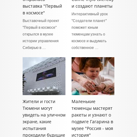
выставка "Первый
и создают планеты
в космосе"
Интерактивный урок
Выставочный проект
"Создатели планет"
"Первый в космосе"
поможет юным
открылся в музее
тюменцам узнать о
истории управления
космосе и выдумать
Сибирью в …
собственное …
Жители и гости
Маленькие
Тюмени могут
тюменцы мастерят
увидеть на уличном
ракеты и узнают о
экране, какие
подвиге Гагарина в
испытания
музее "Россия - моя
проходили будущие
история"