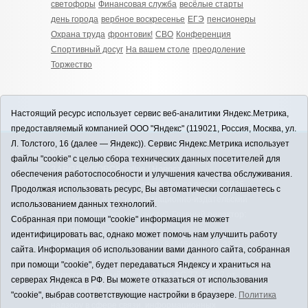
светофоры
Финансовая служба
весёлые старты
день города
вербное воскресенье
ЕГЭ
пенсионеры
Охрана труда
фронтовик!
СВО
Конференция
Спортивный досуг
На вашем столе
преодоление
Торжество
Настоящий ресурс использует сервис веб-аналитики Яндекс.Метрика,
предоставляемый компанией ООО "Яндекс" (119021, Россия, Москва, ул.
Л. Толстого, 16 (далее — Яндекс)). Сервис Яндекс.Метрика использует
12+
файлы "cookie" с целью сбора технических данных посетителей для
ЗАВОДОУКОВСК online / Новости
обеспечения работоспособности и улучшения качества обслуживания.
Заводоуковского муниципального округа, 2026
Продолжая использовать ресурс, Вы автоматически соглашаетесь с
Учредитель: АНО "Информационно-издательский
использованием данных технологий.
центр "Заводоуковские вести". Главный редактор:
Собранная при помощи "cookie" информация не может
Фантиков А.А.
идентифицировать вас, однако может помочь нам улучшить работу
E-mail:
zavest@obl72.ru
Тел.: 8 (34542) 2-10-33
сайта. Информация об использовании вами данного сайта, собранная
Политика оператора
при помощи "cookie", будет передаваться Яндексу и храниться на
Регистрационный номер Эл № ФС 77-66397 от
серверах Яндекса в РФ. Вы можете отказаться от использования
14.07.2016г. выдан Федеральной службой по
"cookie", выбрав соответствующие настройки в браузере.
Политика
надзору в сфере связи, информационных