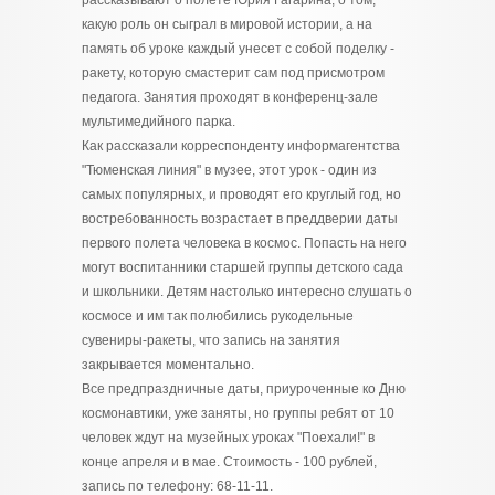
какую роль он сыграл в мировой истории, а на
память об уроке каждый унесет с собой поделку -
ракету, которую смастерит сам под присмотром
педагога. Занятия проходят в конференц-зале
мультимедийного парка.
Как рассказали корреспонденту информагентства
"Тюменская линия" в музее, этот урок - один из
самых популярных, и проводят его круглый год, но
востребованность возрастает в преддверии даты
первого полета человека в космос. Попасть на него
могут воспитанники старшей группы детского сада
и школьники. Детям настолько интересно слушать о
космосе и им так полюбились рукодельные
сувениры-ракеты, что запись на занятия
закрывается моментально.
Все предпраздничные даты, приуроченные ко Дню
космонавтики, уже заняты, но группы ребят от 10
человек ждут на музейных уроках "Поехали!" в
конце апреля и в мае. Стоимость - 100 рублей,
запись по телефону: 68-11-11.