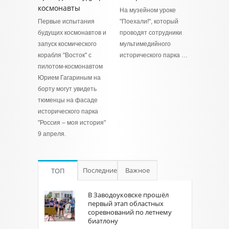
космонавты
На музейном уроке
Первые испытания
"Поехали!", который
будущих космонавтов и
проводят сотрудники
запуск космического
мультимедийного
корабля "Восток" с
исторического парка …
пилотом-космонавтом
Юрием Гагариным на
борту могут увидеть
тюменцы на фасаде
исторического парка
"Россия – моя история"
9 апреля.
Последние
Важное
ТОП
В Заводоуковске прошёл
первый этап областных
соревнований по летнему
биатлону