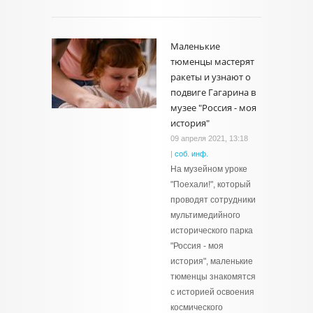
Маленькие
тюменцы мастерят
ракеты и узнают о
подвиге Гагарина в
музее "Россия - моя
история"
09 апреля 2021, 13:18
|
соб. инф.
На музейном уроке
"Поехали!", который
проводят сотрудники
мультимедийного
исторического парка
"Россия - моя
история", маленькие
тюменцы знакомятся
с историей освоения
космического