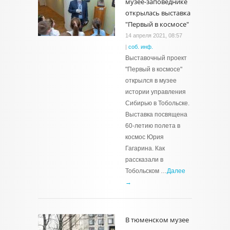
музее-заповеднике
открылась выставка
"Первый в космосе"
14 апреля 2021, 08:57
|
соб. инф.
Выставочный проект
"Первый в космосе"
открылся в музее
истории управления
Сибирью в Тобольске.
Выставка посвящена
60-летию полета в
космос Юрия
Гагарина. Как
рассказали в
Тобольском …
Далее
→
В тюменском музее