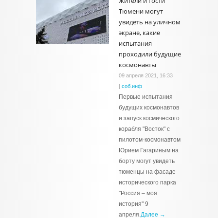
Жители и гости
Тюмени могут
увидеть на уличном
экране, какие
испытания
проходили будущие
космонавты
09 апреля 2021, 16:33
|
соб.инф
Первые испытания
будущих космонавтов
и запуск космического
корабля "Восток" с
пилотом-космонавтом
Юрием Гагариным на
борту могут увидеть
тюменцы на фасаде
исторического парка
"Россия – моя
история" 9
апреля.
Далее →