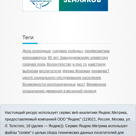
Теги
Дела огородные
«оружие победы»
профилактика
коронавируса
90 лет Заводоуковскому элеватору
горячая пора
Волонтёрство
и про то
навстречу
выборам
воспитатели
ферма Флагман
первичка?
центр социального обслуживания населения
Возможности неограниченные
мост
Временное
ограничение движения в весенний период
Настоящий ресурс использует сервис веб-аналитики Яндекс.Метрика,
предоставляемый компанией ООО "Яндекс" (119021, Россия, Москва, ул.
Л. Толстого, 16 (далее — Яндекс)). Сервис Яндекс.Метрика использует
12+
файлы "cookie" с целью сбора технических данных посетителей для