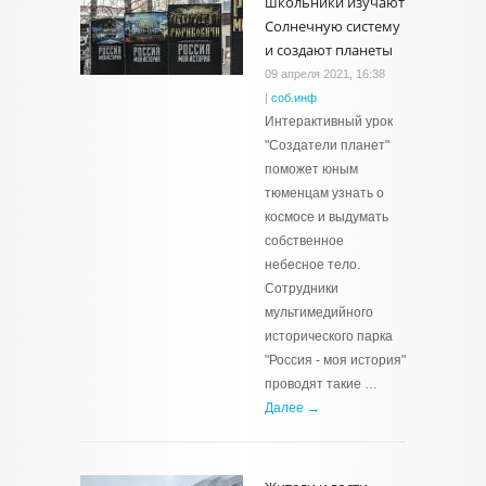
школьники изучают
Солнечную систему
и создают планеты
09 апреля 2021, 16:38
|
соб.инф
Интерактивный урок
"Создатели планет"
поможет юным
тюменцам узнать о
космосе и выдумать
собственное
небесное тело.
Сотрудники
мультимедийного
исторического парка
"Россия - моя история"
проводят такие …
Далее →