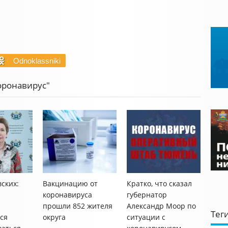
Odnoklassniki
оронавирус"
вских:
Вакцинацию от
Кратко, что сказал
коронавируса
губернатор
прошли 852 жителя
Александр Моор по
Тег
ся
округа
ситуации с