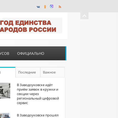
УСОВ
ОФИЦИАЛЬНО
Последние
Важное
П
В Заводоуковске идёт
приём заявок в кружки и
секции через
региональный цифровой
сервис
В Заводоуковске прошёл