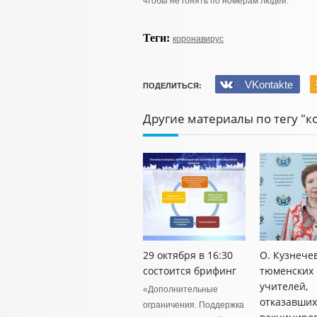
чтобы не гонять по номерам людей.
Теги:
коронавирус
VKontakte
ПОДЕЛИТЬСЯ:
Другие материалы по тегу "к
29 октября в 16:30
О. Кузнече
состоится брифинг
тюменских
учителей,
«Дополнительные
отказавших
ограничения. Поддержка