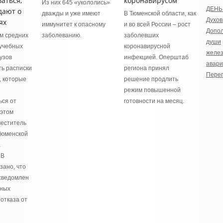
аться,
коронавирусом
Из них 645 «укололись»
ДЕНЬ
дают о
дважды и уже имеют
В Тюменской области, как
Духов
ях
иммунитет к опасному
и во всей России – рост
Допол
м средних
заболеванию.
заболевших
души
учебных
коронавирусной
желе
узов
инфекцией. Оперштаб
авари
ть расписки
региона принял
Переп
, которые
решение продлить
режим повышенной
ься от
готовности на месяц.
 этом
еститель
Тюменской
а
 В
зано, что
сведомлен
жных
отказа от