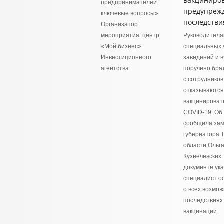
вакциниров
предпринимателей:
предупреж
ключевые вопросы»
последстви
Организатор
мероприятия: центр
Руководителя
«Мой бизнес»
специальных 
Инвестиционного
заведений и в
агентства
поручено бра
с сотрудников
отказываются
вакцинироват
COVID-19. Об
сообщила зам
губернатора 
области Ольг
Кузнечевских.
документе ука
специалист о
о всех возмо
последствиях 
вакцинации.