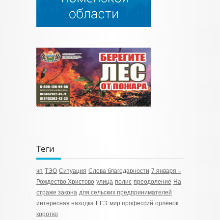
Теги
чп
ТЭО
Ситуация
Слова благодарности
7 января –
Рождество Христово
улица
полис
преодоление
На
страже закона
для сельских предпринимателей
интересная находка
ЕГЭ
мир профессий
орлёнок
коротко