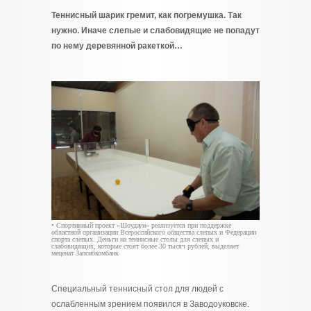
Теннисный шарик гремит, как погремушка. Так
нужно. Иначе слепые и слабовидящие не попадут
по нему деревянной ракеткой…
• Спортивный проект «Шоудаун» реализуется при поддержке
областной организации Всероссийского общества слепых и Федерации
спорта слепых. Деньги на теннисные столы для слепых и
слабовидящих, которые стоят более 30 тысяч рублей, выделяет
меценат Запсибкомбанк
Специальный теннисный стол для людей с
ослабленным зрением появился в Заводоуковске.