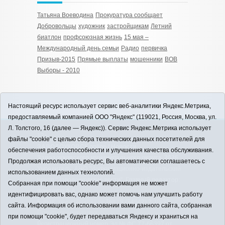
Татьяна Воеводина
Прокуратура сообщает
Добровольцы
художник
застройщикам
Летний
биатлон
профсоюзная жизнь
15 мая –
Международный день семьи
Радио
первичка
Призыв-2015
Прямые выплаты
мошенники
ВОВ
Выборы - 2010
Настоящий ресурс использует сервис веб-аналитики Яндекс.Метрика,
предоставляемый компанией ООО "Яндекс" (119021, Россия, Москва, ул.
Л. Толстого, 16 (далее — Яндекс)). Сервис Яндекс.Метрика использует
12+
файлы "cookie" с целью сбора технических данных посетителей для
ЗАВОДОУКОВСК online / Новости
обеспечения работоспособности и улучшения качества обслуживания.
Заводоуковского муниципального округа, 2026
Продолжая использовать ресурс, Вы автоматически соглашаетесь с
Учредитель: АНО "Информационно-издательский
использованием данных технологий.
центр "Заводоуковские вести". Главный редактор:
Собранная при помощи "cookie" информация не может
Фантиков А.А.
идентифицировать вас, однако может помочь нам улучшить работу
E-mail:
zavest@obl72.ru
Тел.: 8 (34542) 2-10-33
сайта. Информация об использовании вами данного сайта, собранная
Политика оператора
при помощи "cookie", будет передаваться Яндексу и храниться на
Регистрационный номер Эл № ФС 77-66397 от