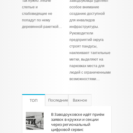
Так нужно. Иначе
заводоуковцы уделяют
слепые и
особое внимание
слабовидящие не
созданию доступной
попадут по нему
для инвалидов
деревянной ракеткой…
инфраструктуры.
Руководители
предприятий округа
строят пандусы,
наклеивают тактильные
метки, выделяют на
парковках места для
людей с ограниченными
возможностями…
Последние
Важное
ТОП
В Заводоуковске идёт приём
заявок в кружки и секции
через региональный
цифровой сервис