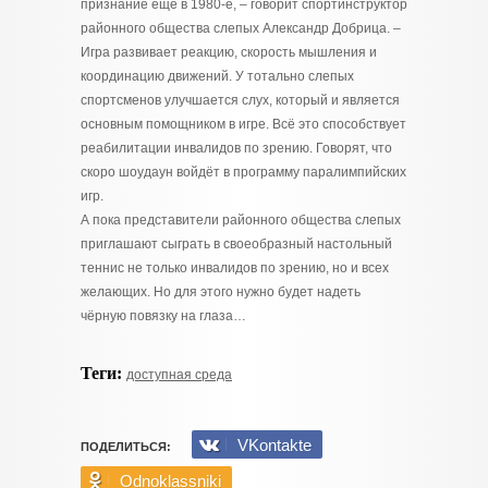
признание ещё в 1980-е, – говорит спортинструктор
районного общества слепых Александр Добрица. –
Игра развивает реакцию, скорость мышления и
координацию движений. У тотально слепых
спортсменов улучшается слух, который и является
основным помощником в игре. Всё это способствует
реабилитации инвалидов по зрению. Говорят, что
скоро шоудаун войдёт в программу паралимпийских
игр.
А пока представители районного общества слепых
приглашают сыграть в своеобразный настольный
теннис не только инвалидов по зрению, но и всех
желающих. Но для этого нужно будет надеть
чёрную повязку на глаза…
Теги:
доступная среда
VKontakte
ПОДЕЛИТЬСЯ:
Odnoklassniki