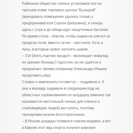
Районное общество слепых установило его на
третьем этаже торгового центра "Большой"
(арендовать помещение удалось только у
предпринимателя Сергея Шабалина), и теперь
здесь с утра и до обеда идут нешуточные баталии.
По краям стола – бортик, чтобы шарик не улетел за
пределы поля, вместо сетки – оргстекло. Есть и
лузы, в которые нужно загонять шарик.
– 3:0! Опять партию продул! – восклицает инвалид
по зрению Леонид Старостин, но не сдаётся и
предлагает своему сопернику Александру Ильину
продолжить игру.
Словно к чемпионату готовятся, – подумала я. А
они и вправду задумали в следующем году на
областных соревнованиях по шоудауну (именно так
называется настольный теннис для слепых и
слабовидящих людей) выступить, поэтому
тренировки начали безотлагательно.
– В России шоудаун появился совсем недавно, а вот
в Европе этот вид спорта получил широкое