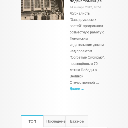
подвиг тюменцев!
14 января 2012, 10:51
Журналисты
"Заводоуковских
вестей" продолжают
совместную работу с
Тюменским
издательским домом
над проектом
"Согретые Сибирью",
посвящённым 70-
летию Победы в
Великой
Отечественной …
Далее →
Последние
Важное
ТОП