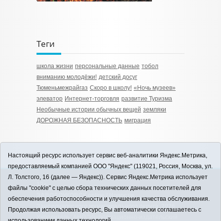
Теги
школа жизни
персональные данные
тобол
вниманию молодёжи!
детский досуг
Тюменьмежрайгаз
Скоро в школу!
«Ночь музеев»
элеватор
Интернет-торговля
развитие Туризма
Необычные истории обычных вещей
земляки
ДОРОЖНАЯ БЕЗОПАСНОСТЬ
миграция
Настоящий ресурс использует сервис веб-аналитики Яндекс.Метрика,
предоставляемый компанией ООО "Яндекс" (119021, Россия, Москва, ул.
Л. Толстого, 16 (далее — Яндекс)). Сервис Яндекс.Метрика использует
12+
файлы "cookie" с целью сбора технических данных посетителей для
ЗАВОДОУКОВСК online / Новости
обеспечения работоспособности и улучшения качества обслуживания.
Заводоуковского муниципального округа, 2026
Продолжая использовать ресурс, Вы автоматически соглашаетесь с
Учредитель: АНО "Информационно-издательский
использованием данных технологий.