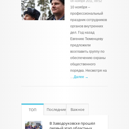
08 ноября 2011, 09:52
10 ноября –
профессиональный
праздник сотрудников
органов внутренних
дел. Год назад
Евгению Тюменцеву
предложили
возглавить группу по
обеспечению охраны
общественного
порядка. Несмотря на
…
Далее →
Последние
Важное
ТОП
В Заводоуковске прошёл
первый этап областных