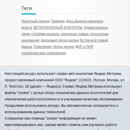
Теги
Льготный проезд
Таврида
День Военно-морского
флота
ВЕТЕРИНАРНЫЙ КОНТРОЛЬ
Удивительные
люди
стройматериалы
агропром: новые технологии
инновация
Здоровый образ жизни
Встречи в главой
факты
Поколения
Осень жизни
ДНР и ЛНР
профилактика наркомании
Настоящий ресурс использует сервис веб-аналитики Яндекс.Метрика,
предоставляемый компанией ООО "Яндекс" (119021, Россия, Москва, ул.
Л. Толстого, 16 (далее — Яндекс)). Сервис Яндекс.Метрика использует
12+
файлы "cookie" с целью сбора технических данных посетителей для
ЗАВОДОУКОВСК online / Новости
обеспечения работоспособности и улучшения качества обслуживания.
Заводоуковского муниципального округа, 2026
Продолжая использовать ресурс, Вы автоматически соглашаетесь с
Учредитель: АНО "Информационно-издательский
использованием данных технологий.
центр "Заводоуковские вести". Главный редактор:
Собранная при помощи "cookie" информация не может
Фантиков А.А.
идентифицировать вас, однако может помочь нам улучшить работу
E-mail:
zavest@obl72.ru
Тел.: 8 (34542) 2-10-33