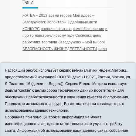
Теги
ЖАТВА – 2013
время героев
Мой адрес –
Заводоуковск
Волонтёры
Одарённые дети
КОНКУРС
энергия позитива
самообеспечение
и
про то
навстречу новому году
Сосновка
день
работника торговли
Заводоуковск – мой выбор!
БЕЗОПАСНОСТЬ ЖИЗНЕДЕЯТЕЛЬНОСТИ
нало
Настоящий ресурс использует сервис веб-аналитики Яндекс.Метрика,
предоставляемый компанией ООО "Яндекс" (119021, Россия, Москва, ул.
Л. Толстого, 16 (далее — Яндекс)). Сервис Яндекс.Метрика использует
12+
файлы "cookie" с целью сбора технических данных посетителей для
ЗАВОДОУКОВСК online / Новости
обеспечения работоспособности и улучшения качества обслуживания.
Заводоуковского муниципального округа, 2026
Продолжая использовать ресурс, Вы автоматически соглашаетесь с
Учредитель: АНО "Информационно-издательский
использованием данных технологий.
центр "Заводоуковские вести". Главный редактор:
Собранная при помощи "cookie" информация не может
Фантиков А.А.
идентифицировать вас, однако может помочь нам улучшить работу
E-mail:
zavest@obl72.ru
Тел.: 8 (34542) 2-10-33
сайта. Информация об использовании вами данного сайта, собранная
Политика оператора