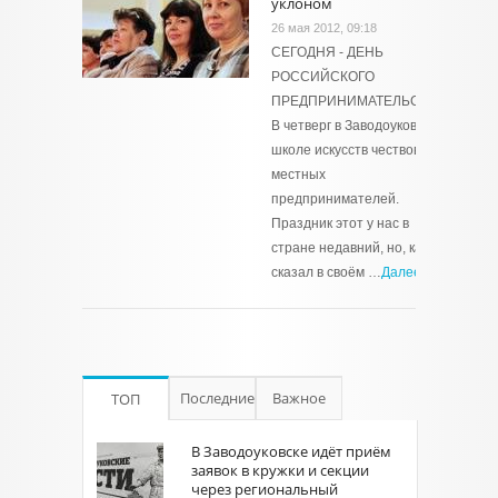
уклоном
26 мая 2012, 09:18
СЕГОДНЯ - ДЕНЬ
РОССИЙСКОГО
ПРЕДПРИНИМАТЕЛЬСТВА.
В четверг в Заводоуковской
школе искусств чествовали
местных
предпринимателей.
Праздник этот у нас в
стране недавний, но, как
сказал в своём …
Далее →
Последние
Важное
ТОП
В Заводоуковске идёт приём
заявок в кружки и секции
через региональный