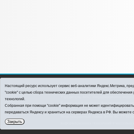
12+
Настоящий ресурс использует сервис веб-аналитики Яндекс.Метрика, пред
ЗАВОДОУКОВСК online / Новости Заводоу
"cookie" с целью сбора технических данных посетителей для обеспечени
Учредитель: АНО "Информационно-издатель
технологий.
E-mail:
zavest@obl72.ru
Тел.: 8 (34542) 2-1
Собранная при помощи "cookie" информация не может идентифицировать в
Политика оператора
передаваться Яндексу и храниться на серверах Яндекса в РФ. Вы можете о
Регистрационный номер Эл № ФС 77-66397 
Закрыть
информационных технологий и массовых 