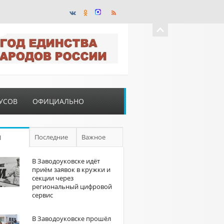
УСОВ
ОФИЦИАЛЬНО
Последние
Важное
П
В Заводоуковске идёт
приём заявок в кружки и
секции через
региональный цифровой
сервис
В Заводоуковске прошёл