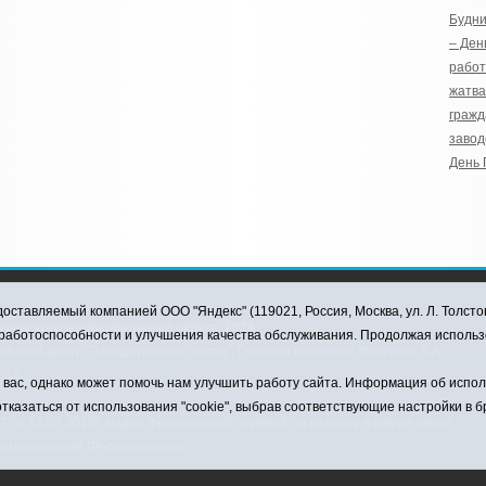
Будни
– Ден
работ
жатва
гражд
завод
День
оставляемый компанией ООО "Яндекс" (119021, Россия, Москва, ул. Л. Толсто
ковского муниципального округа, 2026
я работоспособности и улучшения качества обслуживания. Продолжая использ
ский центр "Заводоуковские вести". Главный редактор: Фантиков А.А.
0-33
ас, однако может помочь нам улучшить работу сайта. Информация об использ
тказаться от использования "cookie", выбрав соответствующие настройки в 
от 14.07.2016г. выдан Федеральной службой по надзору в сфере связи,
коммуникаций (Роскомнадзор)