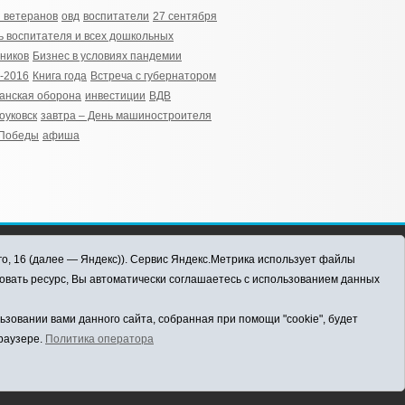
 ветеранов
овд
воспитатели
27 сентября
ь воспитателя и всех дошкольных
ников
Бизнес в условиях пандемии
-2016
Книга года
Встреча с губернатором
анская оборона
инвестиции
ВДВ
оуковск
завтра – День машиностроителя
 Победы
афиша
го, 16 (далее — Яндекс)). Сервис Яндекс.Метрика использует файлы
овать ресурс, Вы автоматически соглашаетесь с использованием данных
овании вами данного сайта, собранная при помощи "cookie", будет
браузере.
Политика оператора