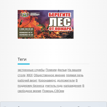
Теги
экстренные службы
Помним
фильм
На вашем
столе
ЖКХ
Общественное мнение
прямая речь
рабочий визит
Коронавирус
долгожители
В
поддержку бизнеса
учитель года
награждения
В
свободное время
Помощь СВОим