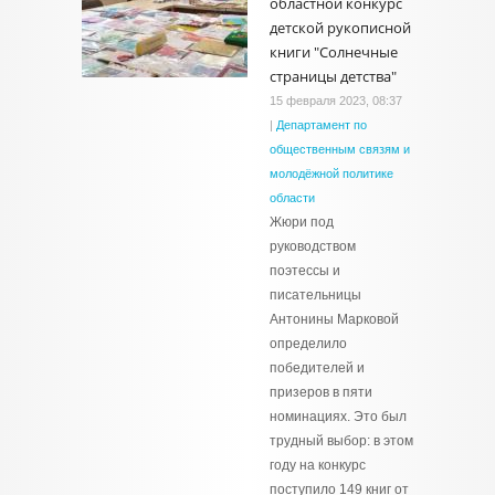
областной конкурс
детской рукописной
книги "Солнечные
страницы детства"
15 февраля 2023, 08:37
|
Департамент по
общественным связям и
молодёжной политике
области
Жюри под
руководством
поэтессы и
писательницы
Антонины Марковой
определило
победителей и
призеров в пяти
номинациях. Это был
трудный выбор: в этом
году на конкурс
поступило 149 книг от