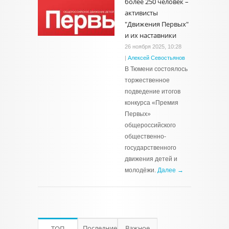
более 250 человек –
активисты
"Движения Первых"
и их наставники
26 ноября 2025, 10:28
|
Алексей Севостьянов
В Тюмени состоялось
торжественное
подведение итогов
конкурса «Премия
Первых»
общероссийского
общественно-
государственного
движения детей и
молодёжи.
Далее →
Последние
Важное
ТОП