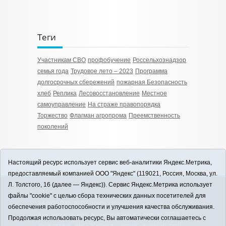
Теги
Участникам СВО
профобучение
Россельхознадзор
семья года
Трудовое лето – 2023
Программа
долгосрочных сбережений
пожарная Безопасность
хлеб
Реплика
Лесовосстановление
Местное
самоуправление
На страже правопорядка
Торжество
Флагман агропрома
Преемственность
поколений
Настоящий ресурс использует сервис веб-аналитики Яндекс.Метрика,
предоставляемый компанией ООО "Яндекс" (119021, Россия, Москва, ул.
Л. Толстого, 16 (далее — Яндекс)). Сервис Яндекс.Метрика использует
12+
файлы "cookie" с целью сбора технических данных посетителей для
ЗАВОДОУКОВСК online / Новости
обеспечения работоспособности и улучшения качества обслуживания.
Заводоуковского муниципального округа, 2026
Продолжая использовать ресурс, Вы автоматически соглашаетесь с
Учредитель: АНО "Информационно-издательский