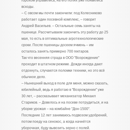
горохом управились, на его полях уже появились
всходы.
– С овсом мы почти закончили: под Колесниково
работает один посевной комплекс, – говорит
Андрей Васильев. – Остальные семь заняты на
пшенице. Рассчитываем закончить эту работу до 25
мая, то есть в оптимальные агротехнологические
сроки. После пшеницы досеем ячмень – им
осталось занять примерно 700 гектаров.
Так что весенняя страда в ООО "Возрождение"
проходит в штатном режиме. Дожди иногда дают
отдохнуть, случаются поломки техники, но это всё
обычное дело.
– Нынешний выход в поле для меня, можно сказать,
юбилейный, ведь я работаю в "Возрождении" уже
30 лет, – рассказывает механизатор Михаил
Стариков. – Довелось и на посеве потрудиться, и на
уборке урожая – на комбайне "Дон-1500".
Последние 12 лет занимаюсь подвозом удобрений,
потом поеду на сенокос, а когда начнётся
уборочная, буду вывозить зерно с полей.