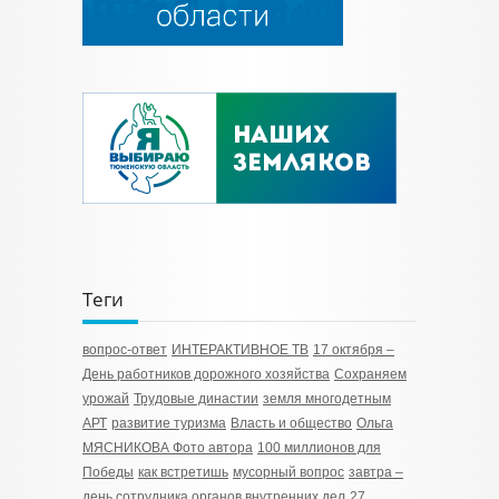
Теги
вопрос-ответ
ИНТЕРАКТИВНОЕ ТВ
17 октября –
День работников дорожного хозяйства
Сохраняем
урожай
Трудовые династии
земля многодетным
АРТ
развитие туризма
Власть и общество
Ольга
МЯСНИКОВА Фото автора
100 миллионов для
Победы
как встретишь
мусорный вопрос
завтра –
день сотрудника органов внутренних дел
27