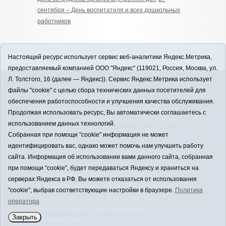
сентября – День воспитателя и всех дошкольных
работников
Настоящий ресурс использует сервис веб-аналитики Яндекс.Метрика,
предоставляемый компанией ООО "Яндекс" (119021, Россия, Москва, ул.
Л. Толстого, 16 (далее — Яндекс)). Сервис Яндекс.Метрика использует
12+
файлы "cookie" с целью сбора технических данных посетителей для
ЗАВОДОУКОВСК online / Новости
обеспечения работоспособности и улучшения качества обслуживания.
Заводоуковского муниципального округа, 2026
Продолжая использовать ресурс, Вы автоматически соглашаетесь с
Учредитель: АНО "Информационно-издательский
использованием данных технологий.
центр "Заводоуковские вести". Главный редактор:
Собранная при помощи "cookie" информация не может
Фантиков А.А.
идентифицировать вас, однако может помочь нам улучшить работу
E-mail:
zavest@obl72.ru
Тел.: 8 (34542) 2-10-33
сайта. Информация об использовании вами данного сайта, собранная
Политика оператора
при помощи "cookie", будет передаваться Яндексу и храниться на
Регистрационный номер Эл № ФС 77-66397 от
серверах Яндекса в РФ. Вы можете отказаться от использования
14.07.2016г. выдан Федеральной службой по
"cookie", выбрав соответствующие настройки в браузере.
Политика
надзору в сфере связи, информационных
оператора
технологий и массовых коммуникаций
Закрыть
(Роскомнадзор)