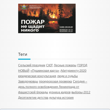
Теги
Сельский праздник
СЮТ
Лесные пожары
ГОРОД
НОВЫЙ
«Пушкинская карта»
Абитуриенту-2020
юридическая консультация
люди и судьбы
Заводоуковцы
прокурорская проверка
Сегодня –
день полного освобождения Ленинграда от
фашистской блокады
кузница кадров
выборы-2012
Десятилетие детства
культура история