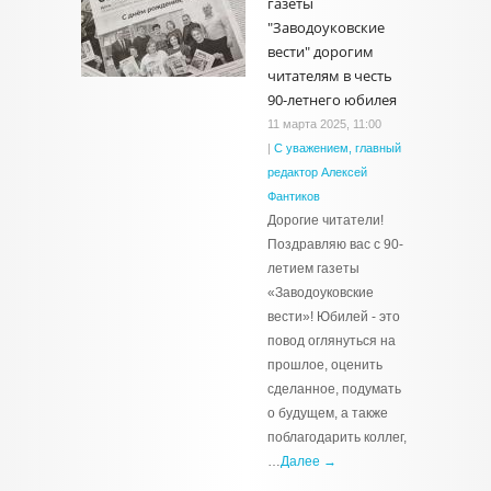
газеты
"Заводоуковские
вести" дорогим
читателям в честь
90-летнего юбилея
11 марта 2025, 11:00
|
С уважением, главный
редактор Алексей
Фантиков
Дорогие читатели!
Поздравляю вас с 90-
летием газеты
«Заводоуковские
вести»! Юбилей - это
повод оглянуться на
прошлое, оценить
сделанное, подумать
о будущем, а также
поблагодарить коллег,
…
Далее →