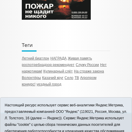
Теги
Летний биатлон
НАГРАДА
Живая память
роспотребнадзор рекомендует
Служу России
Нет
наркотикам!
Кулинарный слёт
На страже закона
Волонтёры
Казачий круг
Село
TB
Агропром
конкурс!
уездный город
Настоящий ресурс использует сервис веб-аналитики Яндекс.Метрика,
предоставляемый компанией ООО "Яндекс" (119021, Россия, Москва, ул.
Л. Толстого, 16 (далее — Яндекс)). Сервис Яндекс.Метрика использует
12+
файлы "cookie" с целью сбора технических данных посетителей для
ЗАВОДОУКОВСК online / Новости
обеспечения работоспособности и улучшения качества обслуживания.