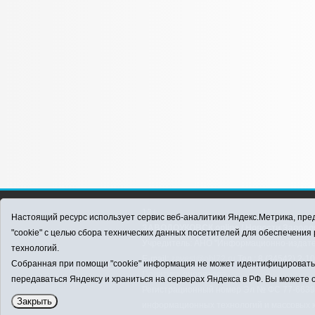
12+
Настоящий ресурс использует сервис веб-аналитики Яндекс.Метрика, пред
ЗАВОДОУКОВСК online / Новости Заводоу
"cookie" с целью сбора технических данных посетителей для обеспечени
Учредитель: АНО "Информационно-издатель
технологий.
E-mail:
zavest@obl72.ru
Тел.: 8 (34542) 2-1
Собранная при помощи "cookie" информация не может идентифицировать в
Политика оператора
передаваться Яндексу и храниться на серверах Яндекса в РФ. Вы можете о
Регистрационный номер Эл № ФС 77-66397 
Закрыть
информационных технологий и массовых 