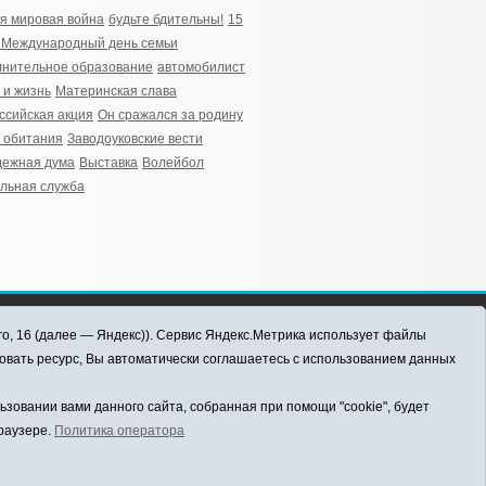
я мировая война
будьте бдительны!
15
 Международный день семьи
нительное образование
автомобилист
 и жизнь
Материнская слава
ссийская акция
Он сражался за родину
 обитания
Заводоуковские вести
дежная дума
Выставка
Волейбол
льная служба
го, 16 (далее — Яндекс)). Сервис Яндекс.Метрика использует файлы
овать ресурс, Вы автоматически соглашаетесь с использованием данных
овании вами данного сайта, собранная при помощи "cookie", будет
браузере.
Политика оператора