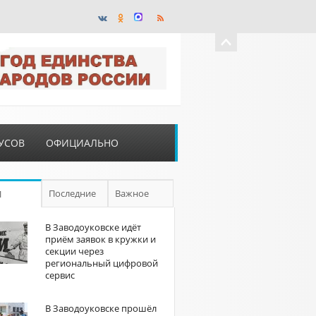
УСОВ
ОФИЦИАЛЬНО
Последние
Важное
П
В Заводоуковске идёт
приём заявок в кружки и
секции через
региональный цифровой
сервис
В Заводоуковске прошёл