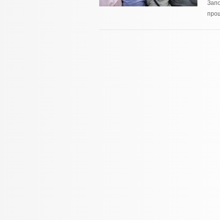
Запо
прош