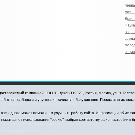
перва
мая –
Допол
Наука
всеро
среда
моло
социа
оставляемый компанией ООО "Яндекс" (119021, Россия, Москва, ул. Л. Толсто
ковского муниципального округа, 2026
я работоспособности и улучшения качества обслуживания. Продолжая использ
ский центр "Заводоуковские вести". Главный редактор: Фантиков А.А.
0-33
ас, однако может помочь нам улучшить работу сайта. Информация об использ
тказаться от использования "cookie", выбрав соответствующие настройки в 
от 14.07.2016г. выдан Федеральной службой по надзору в сфере связи,
коммуникаций (Роскомнадзор)