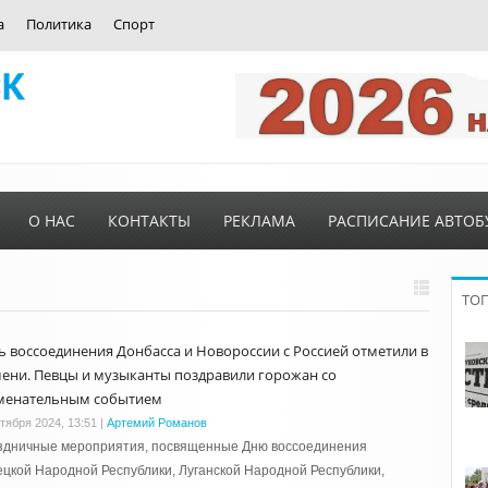
а
Политика
Спорт
О НАС
КОНТАКТЫ
РЕКЛАМА
РАСПИСАНИЕ АВТОБ
ТО
ь воссоединения Донбасса и Новороссии с Россией отметили в
ени. Певцы и музыканты поздравили горожан со
менательным событием
ктября 2024, 13:51
|
Артемий Романов
здничные мероприятия, посвященные Дню воссоединения
цкой Народной Республики, Луганской Народной Республики,