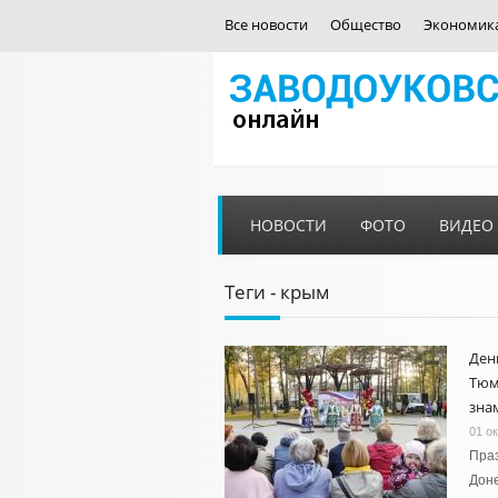
Все новости
Общество
Экономик
НОВОСТИ
ФОТО
ВИДЕО
Теги - крым
Ден
Тюм
зна
01 о
Пра
Доне