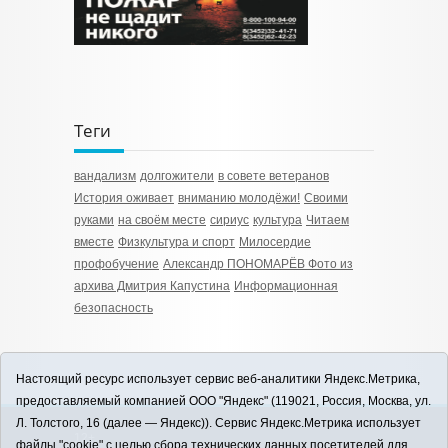
Теги
вандализм
долгожители
в совете ветеранов
История оживает
вниманию молодёжи!
Своими
руками
на своём месте
сириус
культура
Читаем
вместе
Физкультура и спорт
Милосердие
профобучение
Александр ПОНОМАРЁВ Фото из
архива Дмитрия Капустина
Информационная
безопасность
Настоящий ресурс использует сервис веб-аналитики Яндекс.Метрика,
предоставляемый компанией ООО "Яндекс" (119021, Россия, Москва, ул.
Л. Толстого, 16 (далее — Яндекс)). Сервис Яндекс.Метрика использует
12+
файлы "cookie" с целью сбора технических данных посетителей для