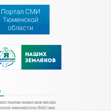
и
мотр
праздник
перевод часов
мир окон
учителя
декретный отпуск
ЯНАО
такси