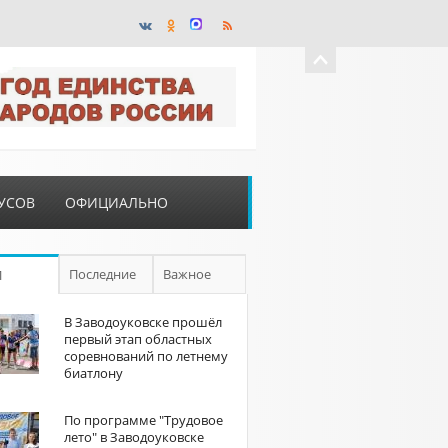
УСОВ
ОФИЦИАЛЬНО
Последние
Важное
П
В Заводоуковске прошёл
первый этап областных
соревнований по летнему
биатлону
По программе "Трудовое
лето" в Заводоуковске