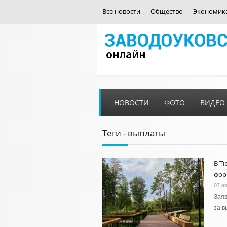
Все новости
Общество
Экономик
НОВОСТИ
ФОТО
ВИДЕО
Теги - выплаты
В Т
фор
07 ав
Заяв
за в