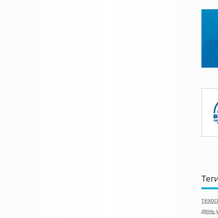
Тег
техос
день 