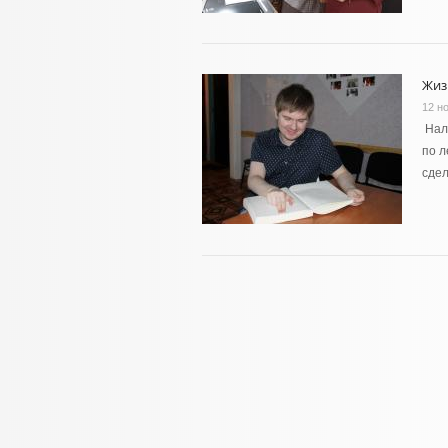
Жиз
12 н
Нали
по л
сдел