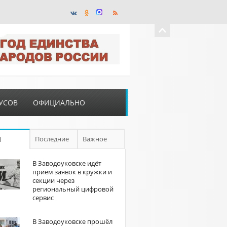
УСОВ
ОФИЦИАЛЬНО
Последние
Важное
П
В Заводоуковске идёт
приём заявок в кружки и
секции через
региональный цифровой
сервис
В Заводоуковске прошёл