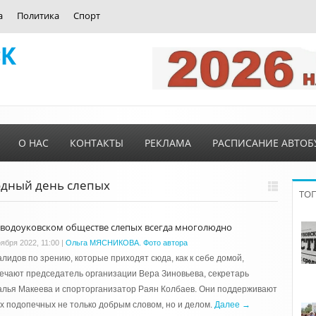
а
Политика
Спорт
О НАС
КОНТАКТЫ
РЕКЛАМА
РАСПИСАНИЕ АВТОБ
родный день слепых
ТО
аводоуковском обществе слепых всегда многолюдно
оября 2022, 11:00
|
Ольга МЯСНИКОВА. Фото автора
лидов по зрению, которые приходят сюда, как к себе домой,
ечают председатель организации Вера Зиновьева, секретарь
лья Макеева и спорторганизатор Раян Колбаев. Они поддерживают
х подопечных не только добрым словом, но и делом.
Далее →