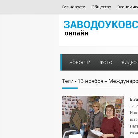
Все новости
Общество
Экономик
НОВОСТИ
ФОТО
ВИДЕО
Теги - 13 ноября – Междуна
В З
12 н
Инва
встр
Ната
свои