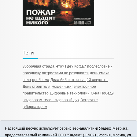
Теги
уборочная страда
Что? Где? Когда?
послесловие к
празднику
патриотами не рождаются
день смеха
село
проблема
Дела библиотечные
13 августа –
День строителя
мошенники!
электронное
правительство
Цифровые технологии
Окна Победы
в здоровом теле – здоровый дух
Встреча с
губернатором
Настоящий ресурс использует сервис веб-аналитики Яндекс.Метрика,
предоставляемый компанией ООО "Яндекс" (119021, Россия, Москва, ул.