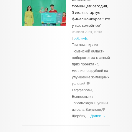
тюменцев: сегодня,
5 июля, стартует
финал конкурса "Это
у нас семейное"
05 июля 2024, 10:40
|
соб. инф.
Три команды из
Тюменской области
поборются за главный
приз проекта - 5
миллионов рублей на
улучшение жилищных
условий:💬
Гаффаровы,
Есенеевы из
Тобольска;💬 Шубины
из села Викулово;💬
Щербич, …
Далее →