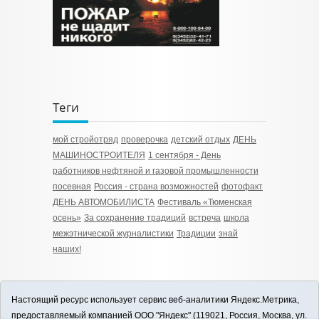
Теги
мой стройотряд
проверочка
детский отдых
ДЕНЬ
МАШИНОСТРОИТЕЛЯ
1 сентября - День
работников нефтяной и газовой промышленности
посевная
Россия - страна возможностей
фотофакт
ДЕНЬ АВТОМОБИЛИСТА
Фестиваль «Тюменская
осень»
За сохранение традиций
встреча
школа
межэтнической журналистики
Традиции
знай
наших!
Настоящий ресурс использует сервис веб-аналитики Яндекс.Метрика,
предоставляемый компанией ООО "Яндекс" (119021, Россия, Москва, ул.