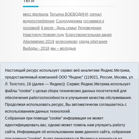
Теги
мисс филиала
Татьяна ВОЕВОДИНА
сигнал
водопотребление
Соцподдержка
готовимся к
посевной
8 июля - День семьи
Родоведение
Навстречу Новому году
Благотворительная акция
Абилимпикс-2019
колесниково
среда обитания
Выборы - 2018
мы – молодые
Настоящий ресурс использует сервис веб-аналитики Яндекс.Метрика,
предоставляемый компанией ООО "Яндекс" (119021, Россия, Москва, ул.
Л. Толстого, 16 (далее — Яндекс)). Сервис Яндекс.Метрика использует
12+
файлы "cookie" с целью сбора технических данных посетителей для
ЗАВОДОУКОВСК online / Новости
обеспечения работоспособности и улучшения качества обслуживания.
Заводоуковского муниципального округа, 2026
Продолжая использовать ресурс, Вы автоматически соглашаетесь с
Учредитель: АНО "Информационно-издательский
использованием данных технологий.
центр "Заводоуковские вести". Главный редактор:
Собранная при помощи "cookie" информация не может
Фантиков А.А.
идентифицировать вас, однако может помочь нам улучшить работу
E-mail:
zavest@obl72.ru
Тел.: 8 (34542) 2-10-33
сайта. Информация об использовании вами данного сайта, собранная
Политика оператора
при помощи "cookie", будет передаваться Яндексу и храниться на