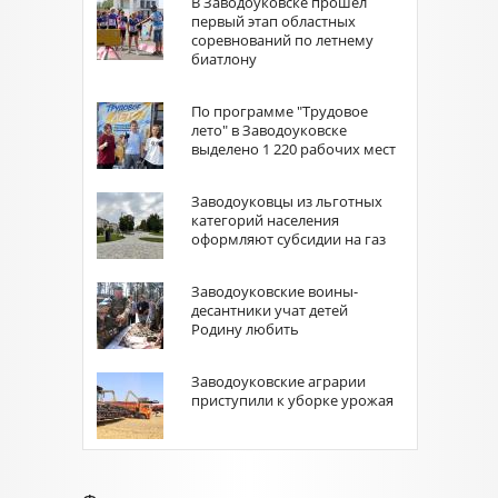
В Заводоуковске прошёл
первый этап областных
соревнований по летнему
биатлону
По программе "Трудовое
лето" в Заводоуковске
выделено 1 220 рабочих мест
Заводоуковцы из льготных
категорий населения
оформляют субсидии на газ
Заводоуковские воины-
десантники учат детей
Родину любить
Заводоуковские аграрии
приступили к уборке урожая