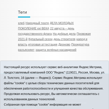
Теги
хлеб
Народный театр
ДЕЛА МОЛОДЫХ
ПОКОЛЕНИЕ xxi ВЕКА
22 августа – день
государственного флага
На добрые дела
Провожая
2021-й
Купальный сезон
день строителя
народ и
власть
итоговая аттестация
Дроново
Прокуратура
разъясняет
защита зелёных насаждений
Настоящий ресурс использует сервис веб-аналитики Яндекс.Метрика,
предоставляемый компанией ООО "Яндекс" (119021, Россия, Москва, ул.
Л. Толстого, 16 (далее — Яндекс)). Сервис Яндекс.Метрика использует
12+
файлы "cookie" с целью сбора технических данных посетителей для
ЗАВОДОУКОВСК online / Новости
обеспечения работоспособности и улучшения качества обслуживания.
Заводоуковского муниципального округа, 2026
Продолжая использовать ресурс, Вы автоматически соглашаетесь с
Учредитель: АНО "Информационно-издательский
использованием данных технологий.
центр "Заводоуковские вести". Главный редактор:
Собранная при помощи "cookie" информация не может
Фантиков А.А.