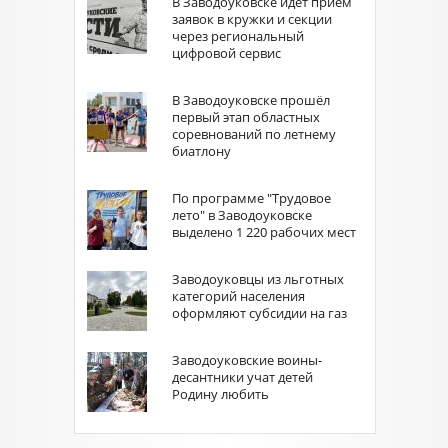
В Заводоуковске идёт приём
заявок в кружки и секции
через региональный
цифровой сервис
В Заводоуковске прошёл
первый этап областных
соревнований по летнему
биатлону
По программе "Трудовое
лето" в Заводоуковске
выделено 1 220 рабочих мест
Заводоуковцы из льготных
категорий населения
оформляют субсидии на газ
Заводоуковские воины-
десантники учат детей
Родину любить