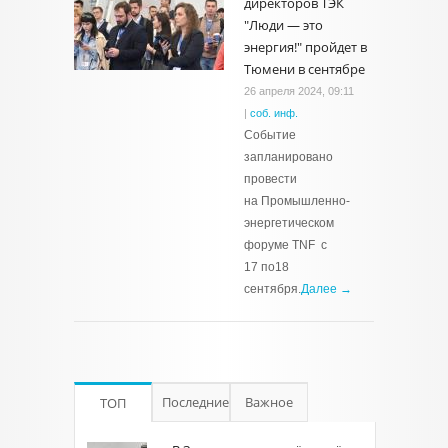
директоров ТЭК
"‎Люди — это
энергия!" пройдет в
Тюмени в сентябре
26 апреля 2024, 09:11
|
соб. инф.
Событие
запланировано
провести
на Промышленно-
энергетическом
форуме TNF с
17 по18
сентября.
Далее →
Последние
Важное
ТОП