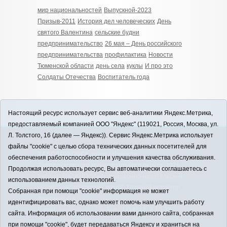
мир национальностей
Выпускной-2023
Призыв-2011
История дел человеческих
День
святого Валентина
сельские будни
предпринимательство
26 мая – День российского
предпринимательства
профилактика
Новости
Тюменской области
день села
куклы
И про это
Солдаты Отечества
Воспитатель года
Настоящий ресурс использует сервис веб-аналитики Яндекс.Метрика,
предоставляемый компанией ООО "Яндекс" (119021, Россия, Москва, ул.
Л. Толстого, 16 (далее — Яндекс)). Сервис Яндекс.Метрика использует
12+
файлы "cookie" с целью сбора технических данных посетителей для
ЗАВОДОУКОВСК online / Новости
обеспечения работоспособности и улучшения качества обслуживания.
Заводоуковского муниципального округа, 2026
Продолжая использовать ресурс, Вы автоматически соглашаетесь с
Учредитель: АНО "Информационно-издательский
использованием данных технологий.
центр "Заводоуковские вести". Главный редактор:
Собранная при помощи "cookie" информация не может
Фантиков А.А.
идентифицировать вас, однако может помочь нам улучшить работу
E-mail:
zavest@obl72.ru
Тел.: 8 (34542) 2-10-33
сайта. Информация об использовании вами данного сайта, собранная
Политика оператора
при помощи "cookie", будет передаваться Яндексу и храниться на