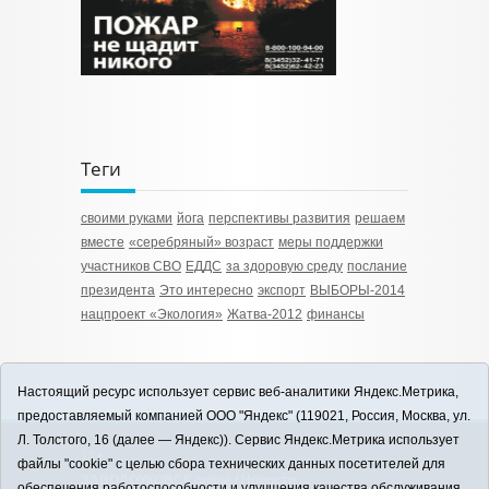
Теги
своими руками
йога
перспективы развития
решаем
вместе
«серебряный» возраст
меры поддержки
участников СВО
ЕДДС
за здоровую среду
послание
президента
Это интересно
экспорт
ВЫБОРЫ-2014
нацпроект «Экология»
Жатва-2012
финансы
Настоящий ресурс использует сервис веб-аналитики Яндекс.Метрика,
предоставляемый компанией ООО "Яндекс" (119021, Россия, Москва, ул.
Л. Толстого, 16 (далее — Яндекс)). Сервис Яндекс.Метрика использует
12+
файлы "cookie" с целью сбора технических данных посетителей для
ЗАВОДОУКОВСК online / Новости
обеспечения работоспособности и улучшения качества обслуживания.