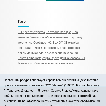
Теги
ПФР
репетиторство
на страже порядка
Про
питание
Земляки
особое внимание – старшему
поколению
Сообщает 01
ВЦИОМ
31 октября –
День работников Следственных изоляторов и
тюрем
день города: послесловие
поколения
Советы агронома
соцконтракт
День образования
Тюменской области
новогодние каникулы
Настоящий ресурс использует сервис веб-аналитики Яндекс.Метрика,
предоставляемый компанией ООО "Яндекс" (119021, Россия, Москва, ул.
Л. Толстого, 16 (далее — Яндекс)). Сервис Яндекс.Метрика использует
12+
файлы "cookie" с целью сбора технических данных посетителей для
ЗАВОДОУКОВСК online / Новости
обеспечения работоспособности и улучшения качества обслуживания.
Заводоуковского муниципального округа, 2026