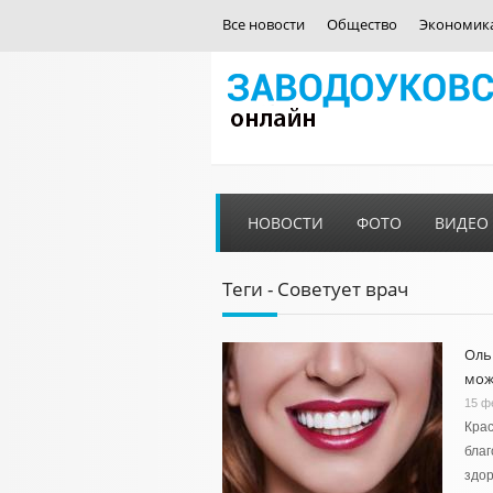
Все новости
Общество
Экономик
НОВОСТИ
ФОТО
ВИДЕО
Теги - Советует врач
Оль
мо
15 ф
Крас
благ
здор