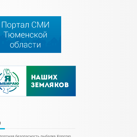
и
портная безопасность
рыбалка
Коротко