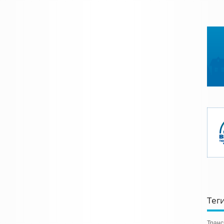
Тег
Транс