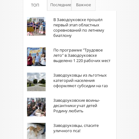
Последние
Важное
ТОП
В Заводоуковске прошёл
первый этап областных
соревнований по летнему
биатлону
По программе "Трудовое
лето" в Заводоуковске
выделено 1 220 рабочих мест
Заводоуковцы из льготных
категорий населения
оформляют субсидии на газ
Заводоуковские воины-
десантники учат детей
Родину любить
Заводоуковцы, спасите
уличного пса!