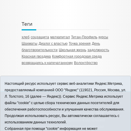
Теги
хлеб
соцзащита
маткапитал
Титан-Профиль
курсы
Шахматы
Диалог с властью
Точка зрения
День
благотворительности
Школьная жизнь
задолжность
Красная гвоздика
Комфортная городская среда
возвращаясь к напечатанному
Волонтёрство
Настоящий ресурс использует сервис веб-аналитики Яндекс.Метрика,
предоставляемый компанией ООО "Яндекс" (119021, Россия, Москва, ул.
Л. Толстого, 16 (далее — Яндекс)). Сервис Яндекс.Метрика использует
12+
файлы "cookie" с целью сбора технических данных посетителей для
ЗАВОДОУКОВСК online / Новости
обеспечения работоспособности и улучшения качества обслуживания.
Заводоуковского муниципального округа, 2026
Продолжая использовать ресурс, Вы автоматически соглашаетесь с
Учредитель: АНО "Информационно-издательский
использованием данных технологий.
центр "Заводоуковские вести". Главный редактор:
Собранная при помощи "cookie" информация не может