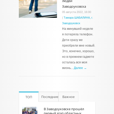
людей
Заводоуковска
05 августа 2022, 16:00
|
Тамара ШАБАЛИНА, г.
Заводоуковск
На минувшей неделе
я потеряла телефон.
Дети сразу же
приобрели мне новый.
Это, конечно, хорошо,
но в прежнем гаджете
осталась вся моя
жизнь...
Далее →
Последние
Важное
ТОП
В Заводоуковске прошёл
первый этап областных