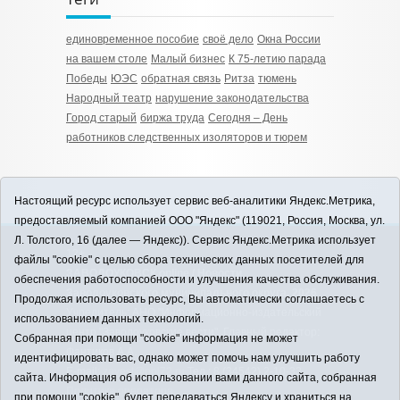
единовременное пособие
своё дело
Окна России
на вашем столе
Малый бизнес
К 75-летию парада
Победы
ЮЭС
обратная связь
Ритза
тюмень
Народный театр
нарушение законодательства
Город старый
биржа труда
Сегодня – День
работников следственных изоляторов и тюрем
Настоящий ресурс использует сервис веб-аналитики Яндекс.Метрика,
предоставляемый компанией ООО "Яндекс" (119021, Россия, Москва, ул.
Л. Толстого, 16 (далее — Яндекс)). Сервис Яндекс.Метрика использует
12+
файлы "cookie" с целью сбора технических данных посетителей для
ЗАВОДОУКОВСК online / Новости
обеспечения работоспособности и улучшения качества обслуживания.
Заводоуковского муниципального округа, 2026
Продолжая использовать ресурс, Вы автоматически соглашаетесь с
Учредитель: АНО "Информационно-издательский
использованием данных технологий.
центр "Заводоуковские вести". Главный редактор:
Собранная при помощи "cookie" информация не может
Фантиков А.А.
идентифицировать вас, однако может помочь нам улучшить работу
E-mail:
zavest@obl72.ru
Тел.: 8 (34542) 2-10-33
сайта. Информация об использовании вами данного сайта, собранная
Политика оператора
при помощи "cookie", будет передаваться Яндексу и храниться на