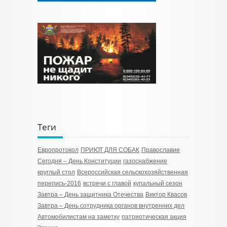
Теги
Европротокол
ПРИЮТ ДЛЯ СОБАК
Православие
Сегодня – День Конституции
газоснабжение
круглый стол
Всероссийская сельскохозяйственная
перепись-2016
встречи с главой
купальный сезон
Завтра – День защитника Отечества
Виктор Квасов
Завтра – День сотрудника органов внутренних дел
Автомобилистам на заметку
патриотическая акция