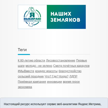
Теги
К 80-летию области
Лесовосстановление
Первые
шаги
молодо - не зелено
Смотр почётных караулов
#МыВместе
конкурс красоты
благоустройство
сельский праздник
Что? Где? Когда?
ЛДПР
Приёмная кампания
инновиции
время герое
экономика
Настоящий ресурс использует сервис веб-аналитики Яндекс.Метрика,