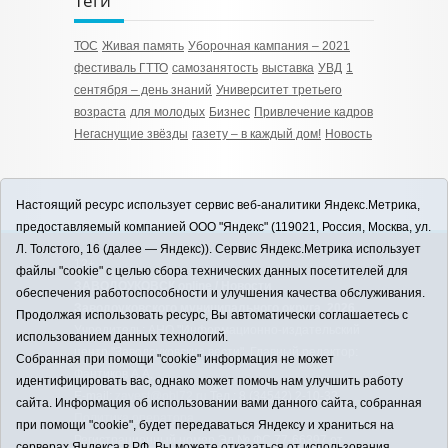
Теги
ТОС
Живая память
Уборочная кампания – 2021
фестиваль ГТТО
самозанятость
выставка
УВД
1
сентября – день знаний
Университет третьего
возраста
для молодых
Бизнес
Привлечение кадров
Негаснущие звёзды
газету – в каждый дом!
Новость
Настоящий ресурс использует сервис веб-аналитики Яндекс.Метрика,
предоставляемый компанией ООО "Яндекс" (119021, Россия, Москва, ул.
Л. Толстого, 16 (далее — Яндекс)). Сервис Яндекс.Метрика использует
12+
файлы "cookie" с целью сбора технических данных посетителей для
ЗАВОДОУКОВСК online / Новости
обеспечения работоспособности и улучшения качества обслуживания.
Заводоуковского муниципального округа, 2026
Продолжая использовать ресурс, Вы автоматически соглашаетесь с
Учредитель: АНО "Информационно-издательский
использованием данных технологий.
центр "Заводоуковские вести". Главный редактор:
Собранная при помощи "cookie" информация не может
Фантиков А.А.
идентифицировать вас, однако может помочь нам улучшить работу
E-mail:
zavest@obl72.ru
Тел.: 8 (34542) 2-10-33
сайта. Информация об использовании вами данного сайта, собранная
Политика оператора
при помощи "cookie", будет передаваться Яндексу и храниться на
Регистрационный номер Эл № ФС 77-66397 от
серверах Яндекса в РФ. Вы можете отказаться от использования