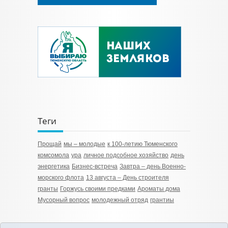
Теги
Прощай
мы – молодые
к 100-летию Тюменского
комсомола
ура
личное подсобное хозяйство
день
энергетика
Бизнес-встреча
Завтра – день Военно-
морского флота
13 августа – День строителя
гранты
Горжусь своими предками
Ароматы дома
Мусорный вопрос
молодежный отряд
грантиы