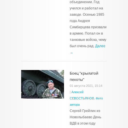
объединении. Год
учился и работал на
заводе. Осенью 1985
года Андрея
Симбирцева призвали
в армию. Попал он в
танковые войска, чему
был очень рад.
Далее
→
Боец "крылатой
пехоты"
01 августа 2021, 15:14
|
Алексей
СЕВОСТЬЯНОВ. Фото
автора
Сергей Грейлих из
Новолыбаево День
ВДВ в этом году