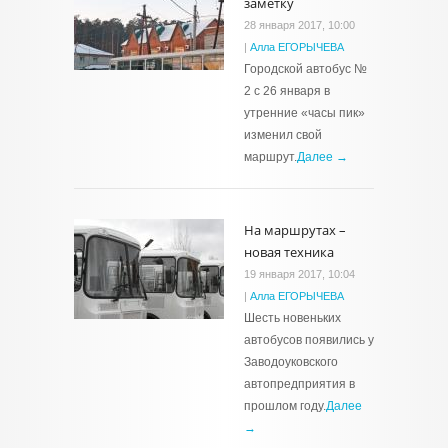
заметку
28 января 2017, 10:00
|
Алла ЕГОРЫЧЕВА
Городской автобус №
2 с 26 января в
утренние «часы пик»
изменил свой
маршрут.
Далее →
На маршрутах –
новая техника
19 января 2017, 10:04
|
Алла ЕГОРЫЧЕВА
Шесть новеньких
автобусов появились у
Заводоуковского
автопредприятия в
прошлом году.
Далее
→