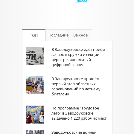
…
Далее →
Последние
Важное
ТОП
В Заводоуковске идёт приём
заявок в кружки и секции
через региональный
цифровой сервис
В Заводоуковске прошёл
первый этап областных
соревнований по летнему
биатлону
По программе "Трудовое
лето" в Заводоуковске
выделено 1 220 рабочих мест
Заводоуковские воины-