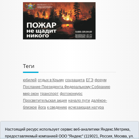
Теги
юбилей
отдых в Крыму
соцзащита
ЕГЭ
форум
Послание Президента Федеральному Собранию
мир окон
транспорт
фотоконкурс
Просветительская акция
начало пути
далёкое-
близкое
йога
к сведению
исчезающая натура
Настоящий ресурс использует сервис веб-аналитики Яндекс.Метрика,
предоставляемый компанией ООО "Яндекс" (119021, Россия, Москва, ул.