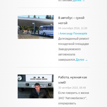
остановки.
Далее →
В автобус – сухой
ногой
04 сентября 2016, 11:00
|
Александр Пономарёв
Долгожданный ремонт
посадочной площадки
Заводоуковского
автовокзала
завершился.
Далее →
Работа, нужная как
хлеб!
30 октября 2010, 08:48
Если говорить о жизни
ЗАО "Автомобилист",
оперировать