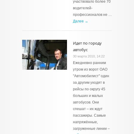
участвовало более 70
водителей-
профессионалов не …
Далее →
Идет по городу
автобус
30 марта 2010, 14:22
Ежедневно ранним
утром из ворот ОАО
"Автомобилист" один
за другим уходят в
рейсы по округу 45
больших и малых
автобусов. Они
спешат – их ждут
пассажиры. Самые
напряжённые,
загруженные линии –