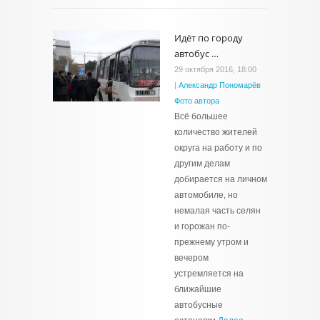
Идёт по городу
автобус …
29 октября 2016, 18:00
|
Александр Пономарёв
Фото автора
Всё большее
количество жителей
округа на работу и по
другим делам
добирается на личном
автомобиле, но
немалая часть селян
и горожан по-
прежнему утром и
вечером
устремляется на
ближайшие
автобусные