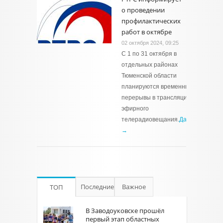
о проведении
профилактических
работ в октябре
02 октября 2024, 09:25
С 1 по 31 октября в
отдельных районах
Тюменской области
планируются временные
перерывы в трансляции
эфирного
телерадиовещания.
Далее
→
Последние
Важное
ТОП
В Заводоуковске прошёл
первый этап областных