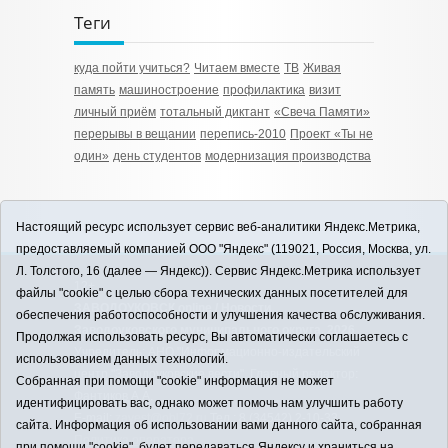
Теги
куда пойти учиться?
Читаем вместе
ТВ
Живая
память
машиностроение
профилактика
визит
личный приём
тотальный диктант
«Свеча Памяти»
перерывы в вещании
перепись-2010
Проект «Ты не
один»
день студентов
модернизация производства
Настоящий ресурс использует сервис веб-аналитики Яндекс.Метрика,
предоставляемый компанией ООО "Яндекс" (119021, Россия, Москва, ул.
Л. Толстого, 16 (далее — Яндекс)). Сервис Яндекс.Метрика использует
12+
файлы "cookie" с целью сбора технических данных посетителей для
ЗАВОДОУКОВСК online / Новости
обеспечения работоспособности и улучшения качества обслуживания.
Заводоуковского муниципального округа, 2026
Продолжая использовать ресурс, Вы автоматически соглашаетесь с
Учредитель: АНО "Информационно-издательский
использованием данных технологий.
центр "Заводоуковские вести". Главный редактор:
Собранная при помощи "cookie" информация не может
Фантиков А.А.
идентифицировать вас, однако может помочь нам улучшить работу
E-mail:
zavest@obl72.ru
Тел.: 8 (34542) 2-10-33
сайта. Информация об использовании вами данного сайта, собранная
Политика оператора
при помощи "cookie", будет передаваться Яндексу и храниться на