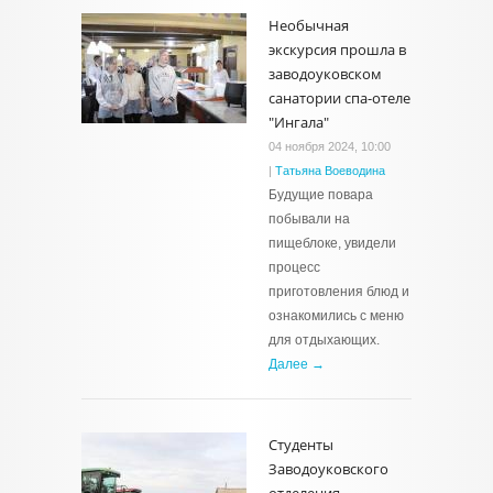
Необычная
экскурсия прошла в
заводоуковском
санатории спа-отеле
"Ингала"
04 ноября 2024, 10:00
|
Татьяна Воеводина
Будущие повара
побывали на
пищеблоке, увидели
процесс
приготовления блюд и
ознакомились с меню
для отдыхающих.
Далее →
Студенты
Заводоуковского