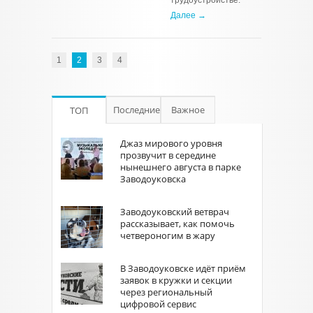
трудоустройстве.
Далее →
1
2
3
4
Последние
Важное
ТОП
Джаз мирового уровня
прозвучит в середине
нынешнего августа в парке
Заводоуковска
Заводоуковский ветврач
рассказывает, как помочь
четвероногим в жару
В Заводоуковске идёт приём
заявок в кружки и секции
через региональный
цифровой сервис