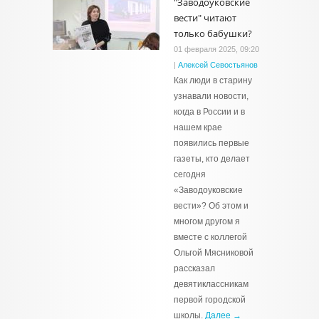
"Заводоуковские
вести" читают
только бабушки?
01 февраля 2025, 09:20
|
Алексей Севостьянов
Как люди в старину
узнавали новости,
когда в России и в
нашем крае
появились первые
газеты, кто делает
сегодня
«Заводоуковские
вести»? Об этом и
многом другом я
вместе с коллегой
Ольгой Мясниковой
рассказал
девятиклассникам
первой городской
школы.
Далее →