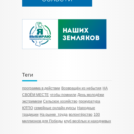
Теги
программа в действии
Возвращён из небытия
НА
СВОЁМ МЕСТЕ
чтобы помнили
День молодёжи
экстримизм
Сельское хозяйство
прокуратура
ЮТПО
семейные онлайн-курсы
Народные
традиции
На рынке труда
волонтёрство
100
миллионов для Победы
клуб весёлых и находчивых