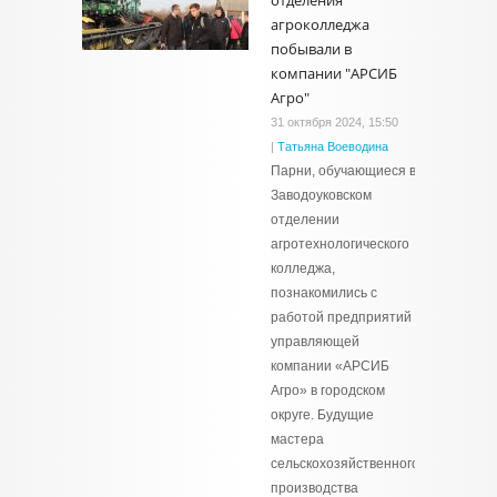
отделения
агроколледжа
побывали в
компании "АРСИБ
Агро"
31 октября 2024, 15:50
|
Татьяна Воеводина
Парни, обучающиеся в
Заводоуковском
отделении
агротехнологического
колледжа,
познакомились с
работой предприятий
управляющей
компании «АРСИБ
Агро» в городском
округе. Будущие
мастера
сельскохозяйственного
производства