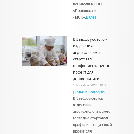
побывали в ООО
«Першино» и
«МСК».
Далее →
В Заводоуковском
отделении
агроколледжа
стартовал
профориентационный
проект для
дошкольников
13 октября 2024, 10:00
|
Татьяна Воеводина
В Заводоуковском
отделении
агротехнологического
колледжа стартовал
профориентационный
проект для