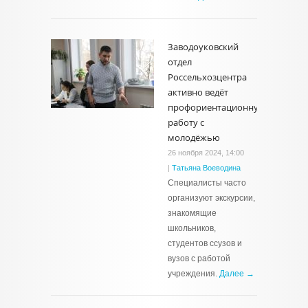
Заводоуковский
отдел
Россельхозцентра
активно ведёт
профориентационную
работу с
молодёжью
26 ноября 2024, 14:00
|
Татьяна Воеводина
Специалисты часто
организуют экскурсии,
знакомящие
школьников,
студентов ссузов и
вузов с работой
учреждения.
Далее →