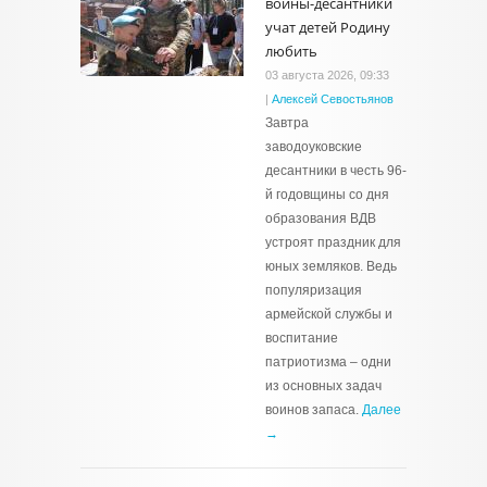
воины-десантники
учат детей Родину
любить
03 августа 2026, 09:33
|
Алексей Севостьянов
Завтра
заводоуковские
десантники в честь 96-
й годовщины со дня
образования ВДВ
устроят праздник для
юных земляков. Ведь
популяризация
армейской службы и
воспитание
патриотизма – одни
из основных задач
воинов запаса.
Далее
→