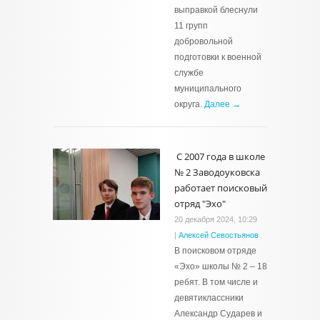
выправкой блеснули
11 групп
добровольной
подготовки к военной
службе
муниципального
округа.
Далее →
С 2007 года в школе
№ 2 Заводоуковска
работает поисковый
отряд "Эхо"
20 декабря 2024, 10:29
|
Алексей Севостьянов
В поисковом отряде
«Эхо» школы № 2 – 18
ребят. В том числе и
девятиклассники
Александр Сударев и