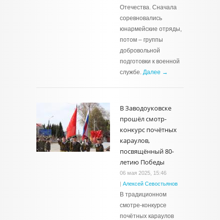
Отечества. Сначала
соревновались
юнармейские отряды,
потом – группы
добровольной
подготовки к военной
службе.
Далее →
В Заводоуковске
прошёл смотр-
конкурс почётных
караулов,
посвящённый 80-
летию Победы
06 мая 2025, 15:46
|
Алексей Севостьянов
В традиционном
смотре-конкурсе
почётных караулов