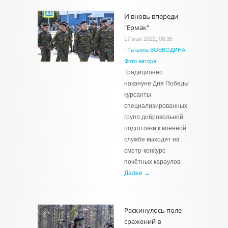
И вновь впереди
"Ермак"
17 мая 2022, 08:35
|
Татьяна ВОЕВОДИНА.
Фото автора
Традиционно
накануне Дня Победы
курсанты
специализированных
групп добровольной
подготовки к военной
службе выходят на
смотр-конкурс
почётных караулов.
Далее →
Раскинулось поле
сражений в