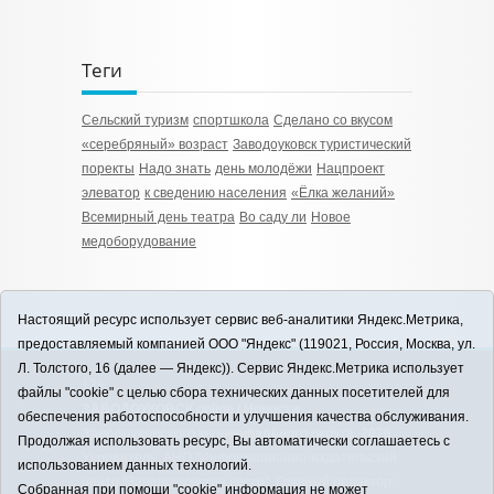
Теги
Сельский туризм
спортшкола
Сделано со вкусом
«серебряный» возраст
Заводоуковск туристический
поректы
Надо знать
день молодёжи
Нацпроект
элеватор
к сведению населения
«Ёлка желаний»
Всемирный день театра
Во саду ли
Новое
медоборудование
Настоящий ресурс использует сервис веб-аналитики Яндекс.Метрика,
предоставляемый компанией ООО "Яндекс" (119021, Россия, Москва, ул.
Л. Толстого, 16 (далее — Яндекс)). Сервис Яндекс.Метрика использует
12+
файлы "cookie" с целью сбора технических данных посетителей для
ЗАВОДОУКОВСК online / Новости
обеспечения работоспособности и улучшения качества обслуживания.
Заводоуковского муниципального округа, 2026
Продолжая использовать ресурс, Вы автоматически соглашаетесь с
Учредитель: АНО "Информационно-издательский
использованием данных технологий.
центр "Заводоуковские вести". Главный редактор:
Собранная при помощи "cookie" информация не может