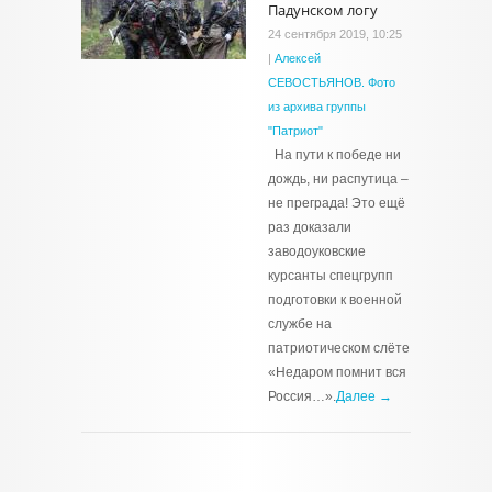
Падунском логу
24 сентября 2019, 10:25
|
Алексей
СЕВОСТЬЯНОВ. Фото
из архива группы
"Патриот"
На пути к победе ни
дождь, ни распутица –
не преграда! Это ещё
раз доказали
заводоуковские
курсанты спецгрупп
подготовки к военной
службе на
патриотическом слёте
«Недаром помнит вся
Россия…».
Далее →