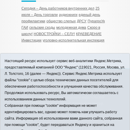
Сегодня – День работников внутренних дел
25
июля – День торговли
аудиокниги
единый день
профилактики
общество слепых
ДРСУ
ПурагроУк
ГАИ
сельские сходы
молодежная дума
Скоро в
школу!
НОВОСТРОЙКИ – СЕЛУ!
КРАЕВЕДЕНИЕ
Инвестиции
уголовно-исполнительная инспекция
Настоящий ресурс использует сервис веб-аналитики Яндекс.Метрика,
предоставляемый компанией ООО "Яндекс" (119021, Россия, Москва, ул.
Л. Толстого, 16 (далее — Яндекс)). Сервис Яндекс.Метрика использует
12+
файлы "cookie" с целью сбора технических данных посетителей для
ЗАВОДОУКОВСК online / Новости
обеспечения работоспособности и улучшения качества обслуживания.
Заводоуковского муниципального округа, 2026
Продолжая использовать ресурс, Вы автоматически соглашаетесь с
Учредитель: АНО "Информационно-издательский
использованием данных технологий.
центр "Заводоуковские вести". Главный редактор:
Собранная при помощи "cookie" информация не может
Фантиков А.А.
идентифицировать вас, однако может помочь нам улучшить работу
E-mail:
zavest@obl72.ru
Тел.: 8 (34542) 2-10-33
сайта. Информация об использовании вами данного сайта, собранная
Политика оператора
при помощи "cookie", будет передаваться Яндексу и храниться на
Регистрационный номер Эл № ФС 77-66397 от