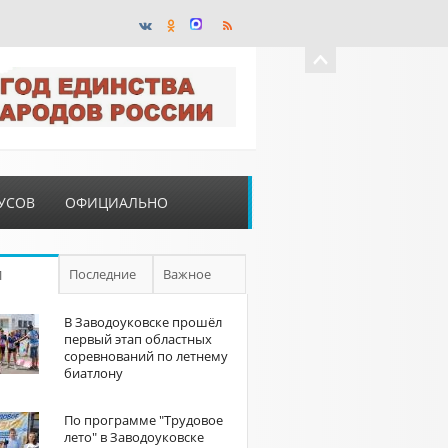
УСОВ
ОФИЦИАЛЬНО
Последние
Важное
П
В Заводоуковске прошёл
первый этап областных
соревнований по летнему
биатлону
По программе "Трудовое
лето" в Заводоуковске