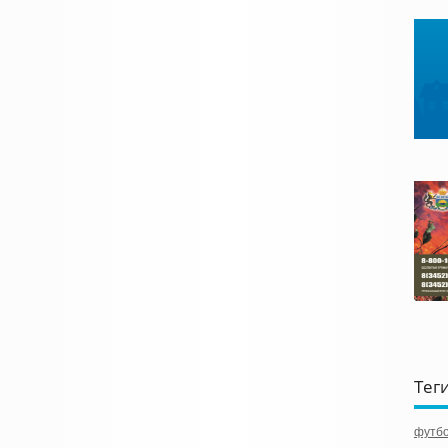
Тег
футб