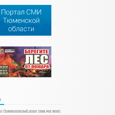
и
ол
Пожароопасный сезон
тема дня
визит