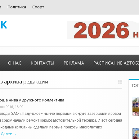
а
Политика
Спорт
О НАС
КОНТАКТЫ
РЕКЛАМА
РАСПИСАНИЕ АВТОБ
из архива редакции
ТО
оша нива у дружного коллектива
юня 2016, 18:00
воды ЗАО «Падунское» нынче первыми в округе завершили яровой
и сразу начали ремонт кормозаготовительной техники. И вот сегодня
оходные комбайны сделали первые прокосы многолетних
.
Далее →