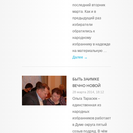
последний вторник
марта. Как и в
предыдущий раз
избиратели
обратились к
народному
избраннику в надежде
на материальную …
Далее →
БЫТЬ ЗАИМКЕ
ВЕЧНО НОВОЙ
28 марта 2014, 18:12
Ольга Тарасюк –
единственная из
народных
избранников работает
в Думе округа пятый
созыв подряд. В чём