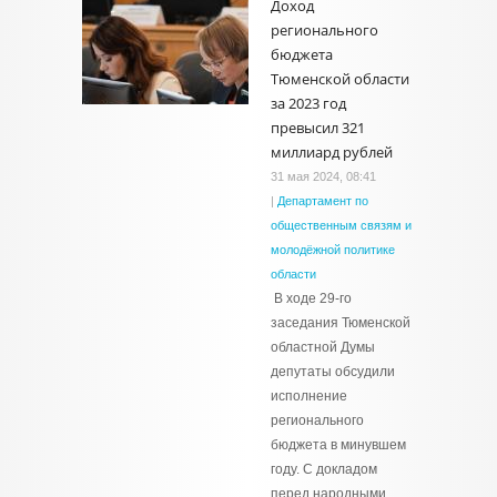
Доход
регионального
бюджета
Тюменской области
за 2023 год
превысил 321
миллиард рублей
31 мая 2024, 08:41
|
Департамент по
общественным связям и
молодёжной политике
области
В ходе 29-го
заседания Тюменской
областной Думы
депутаты обсудили
исполнение
регионального
бюджета в минувшем
году. С докладом
перед народными