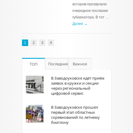
котором прозвучало
очередное послание
губернатора. В тот …
Далее →
1
2
3
4
Последние
Важное
ТОП
В Заводоуковске идёт приём
заявок в кружки и секции
через региональный
цифровой сервис
В Заводоуковске прошёл
первый этап областных
соревнований по летнему
биатлону