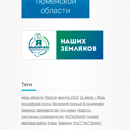
Теги
день области
Пресса
выпуск-2019
11 июля – День
российской почты
Весенний призыв
В поддержку
бизнеса
свиноводство
год семьи
Новость
охотничье собаководство
АКТУАЛЬНО
первая
мировая война
9 мая
Таврида
Что? Где? Когда?