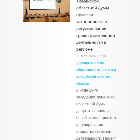
Тюменской
областной Думы
приняли
законопроект о
регулировании
градостроительной
деятельности в
регионе
31 мая 2024, 09:30
|
Департамент по
общественным связям и
молодёжной политике
области
В ходе 29-го
заседания Тюменской
областной Думы
депутаты приняли
новый законопроект о
регулировании
градостроительной
деятельности. Проект