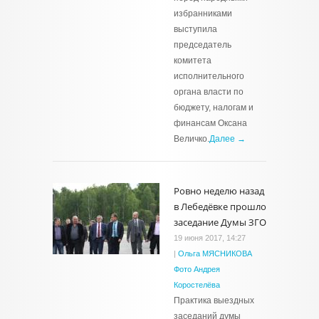
избранниками
выступила
председатель
комитета
исполнительного
органа власти по
бюджету, налогам и
финансам Оксана
Величко.
Далее →
Ровно неделю назад
в Лебедёвке прошло
заседание Думы ЗГО
19 июня 2017, 14:27
|
Ольга МЯСНИКОВА
Фото Андрея
Коростелёва
Практика выездных
заседаний думы