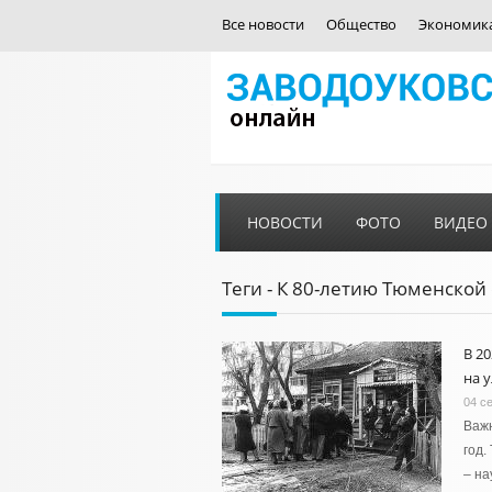
Все новости
Общество
Экономик
НОВОСТИ
ФОТО
ВИДЕО
Теги - К 80-летию Тюменской
В 2
на 
04 с
Важн
год.
– на