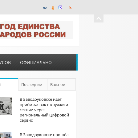
УСОВ
ОФИЦИАЛЬНО
Последние
Важное
П
В Заводоуковске идёт
приём заявок в кружки и
секции через
региональный цифровой
сервис
В Заводоуковске прошёл