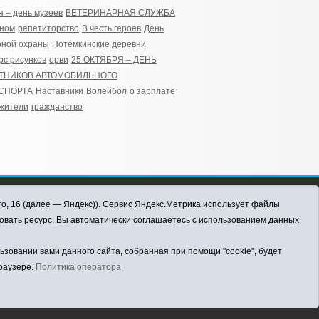
я – день музеев
ВЕТЕРИНАРНАЯ СЛУЖБА
жном
репетиторство
В честь героев
День
рной охраны
Потёмкинские деревни
рс рисунков
орви
25 ОКТЯБРЯ – ДЕНЬ
ТНИКОВ АВТОМОБИЛЬНОГО
СПОРТА
Наставники
Волейбол
о зарплате
жители
гражданство
го, 16 (далее — Яндекс)). Сервис Яндекс.Метрика использует файлы
овать ресурс, Вы автоматически соглашаетесь с использованием данных
овании вами данного сайта, собранная при помощи "cookie", будет
браузере.
Политика оператора