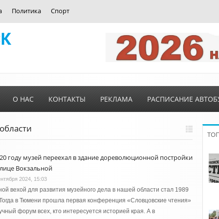
а
Политика
Спорт
О НАС
КОНТАКТЫ
РЕКЛАМА
РАСПИСАНИЕ АВТОБ
 области
ТО
020 году музей переехал в здание дореволюционной постройки
улице Вокзальной
ентября 2024, 15:03
ой вехой для развития музейного дела в нашей области стал 1989
 Тогда в Тюмени прошла первая конференция «Словцовские чтения»
учный форум всех, кто интересуется историей края. А в