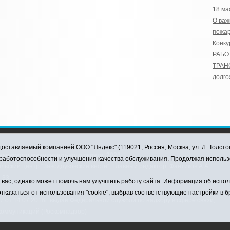
18 ма
О ва
пожа
Конку
РАБО
ТРАН
долго
оставляемый компанией ООО "Яндекс" (119021, Россия, Москва, ул. Л. Толсто
ковского муниципального округа, 2026
я работоспособности и улучшения качества обслуживания. Продолжая использ
ский центр "Заводоуковские вести". Главный редактор: Фантиков А.А.
0-33
ас, однако может помочь нам улучшить работу сайта. Информация об использ
тказаться от использования "cookie", выбрав соответствующие настройки в 
от 14.07.2016г. выдан Федеральной службой по надзору в сфере связи,
коммуникаций (Роскомнадзор)