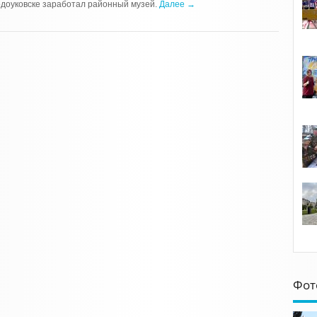
доуковске заработал районный музей.
Далее →
Фот