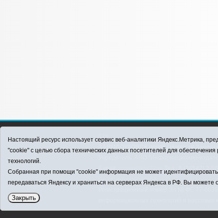
12+
Настоящий ресурс использует сервис веб-аналитики Яндекс.Метрика, пред
ЗАВОДОУКОВСК online / Новости Заводоу
"cookie" с целью сбора технических данных посетителей для обеспечени
Учредитель: АНО "Информационно-издатель
технологий.
E-mail:
zavest@obl72.ru
Тел.: 8 (34542) 2-1
Собранная при помощи "cookie" информация не может идентифицировать в
Политика оператора
передаваться Яндексу и храниться на серверах Яндекса в РФ. Вы можете о
Регистрационный номер Эл № ФС 77-66397 
Закрыть
информационных технологий и массовых 