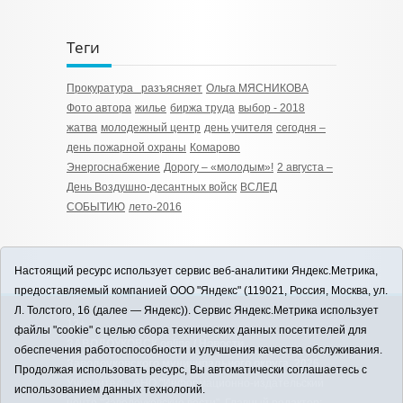
Теги
Прокуратура разъясняет
Ольга МЯСНИКОВА
Фото автора
жилье
биржа труда
выбор - 2018
жатва
молодежный центр
день учителя
сегодня –
день пожарной охраны
Комарово
Энергоснабжение
Дорогу – «молодым»!
2 августа –
День Воздушно-десантных войск
ВСЛЕД
СОБЫТИЮ
лето-2016
Настоящий ресурс использует сервис веб-аналитики Яндекс.Метрика,
предоставляемый компанией ООО "Яндекс" (119021, Россия, Москва, ул.
Л. Толстого, 16 (далее — Яндекс)). Сервис Яндекс.Метрика использует
12+
файлы "cookie" с целью сбора технических данных посетителей для
ЗАВОДОУКОВСК online / Новости
обеспечения работоспособности и улучшения качества обслуживания.
Заводоуковского муниципального округа, 2026
Продолжая использовать ресурс, Вы автоматически соглашаетесь с
Учредитель: АНО "Информационно-издательский
использованием данных технологий.